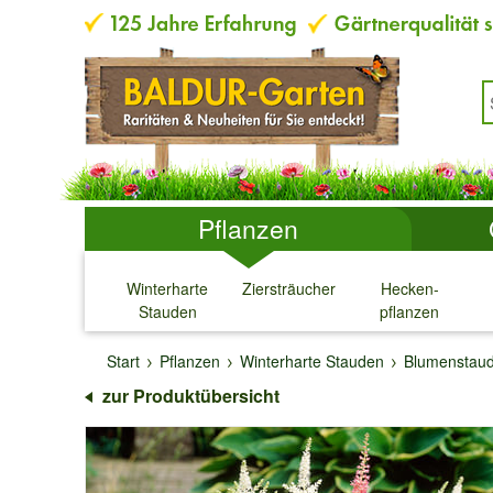
Pflanzen
Winterharte
Ziersträucher
Hecken-
Stauden
pflanzen
↓
↓
↓
↓
Start
Pflanzen
Winterharte Stauden
Blumenstau
zur Produktübersicht