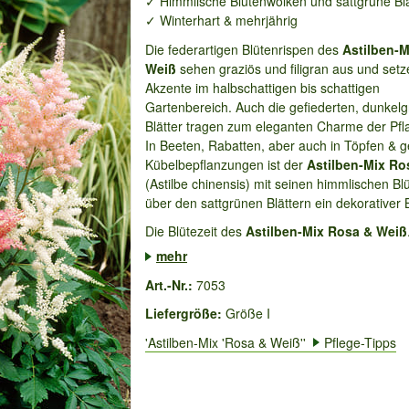
✓ Himmlische Blütenwolken und sattgrüne Blä
✓ Winterhart & mehrjährig
Die federartigen Blütenrispen des
Astilben-
Weiß
sehen graziös und filigran aus und setz
Akzente im halbschattigen bis schattigen
Gartenbereich. Auch die gefiederten, dunkel
Blätter tragen zum eleganten Charme der Pfl
In Beeten, Rabatten, aber auch in Töpfen & 
Kübelbepflanzungen ist der
Astilben-Mix Ro
(Astilbe chinensis) mit seinen himmlischen B
über den sattgrünen Blättern ein dekorativer B
Die Blütezeit des
Astilben-Mix Rosa & Weiß
mehr
Art.-Nr.:
7053
Liefergröße:
Größe I
'Astilben-Mix 'Rosa & Weiß''
Pflege-Tipps