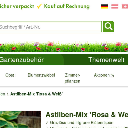
Gartenzubehör
Themenwelt
Obst
Blumenzwiebeln
Zimmer-
Aktionen %
pflanzen
↓
↓
↓
↓
den
Astilben-Mix 'Rosa & Weiß'
Astilben-Mix 'Rosa & We
✓ Graziöse und filigrane Blütenrispen