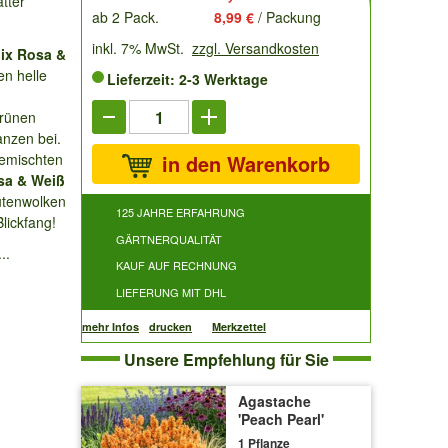
tter
ab 2 Pack.
8,99 €
/ Packung
inkl. 7% MwSt.
zzgl. Versandkosten
Mix Rosa &
en helle
Lieferzeit: 2-3 Werktage
grünen
anzen bei.
gemischten
in den Warenkorb
sa & Weiß
lütenwolken
125 JAHRE ERFAHRUNG
lickfang!
GÄRTNERQUALITÄT
...
KAUF AUF RECHNUNG
LIEFERUNG MIT DHL
mehr Infos
drucken
Merkzettel
Unsere Empfehlung für Sie
Agastache
'Peach Pearl'
1 Pflanze