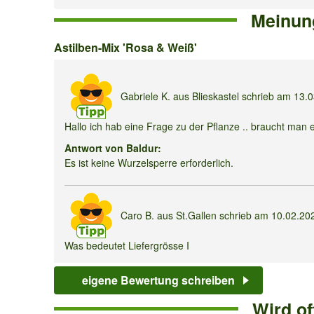
Meinun
Astilben-
Astilben-Mix 'Rosa & Weiß'
Mix
'Rosa
Gabriele K.
aus Blieskastel schrieb am
13.
&
Hallo ich hab eine Frage zu der Pflanze .. braucht man 
Weiß'
Antwort von Baldur:
Es ist keine Wurzelsperre erforderlich.
Caro B.
aus St.Gallen schrieb am
10.02.20
Was bedeutet Liefergrösse I
Antwort von Baldur:
eigene Bewertung schreiben
Es handelt sich um gut entwickelte Wurzelware.
Wird o