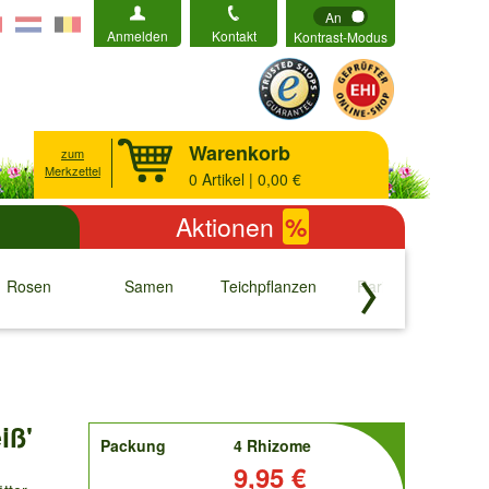
An
Anmelden
Kontakt
Kontrast-Modus
Warenkorb
zum
Merkzettel
0
Artikel | 0,00 €
Aktionen
%
Rosen
Samen
Teichpflanzen
Raritäten
S
↓
↓
↓
↓
iß'
order
Packung
4 Rhizome
Preis:
9,95 €