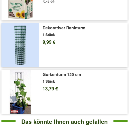
Landbau sowie im kontrollierten ökologischen Land- und
(0,46 €/l)
Gartenbau angewendet werden. Deswegen ist diese Erde
unbedenklich für Mensch und Tier!
Art.-Nr.:
8455
Dekorativer Rankturm
Liefergröße:
20 Liter
1 Stück
9,99 €
Gurkenturm 120 cm
1 Stück
13,79 €
Das könnte Ihnen auch gefallen