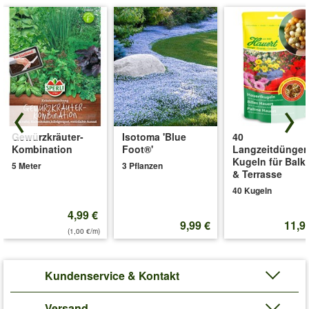
Gewürzkräuter-
Isotoma 'Blue
40
Kombination
Foot®'
Langzeitdünger
Kugeln für Balk
5 Meter
3 Pflanzen
& Terrasse
40 Kugeln
4,99 €
9,99 €
11,9
(1,00 €/m)
Kundenservice & Kontakt
Versand