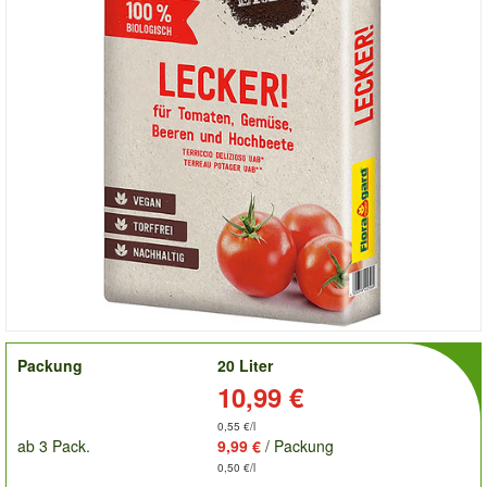
order
Packung
20 Liter
Preis:
10,99 €
0,55 €/l
ab 3 Pack.
9,99 €
/ Packung
0,50 €/l