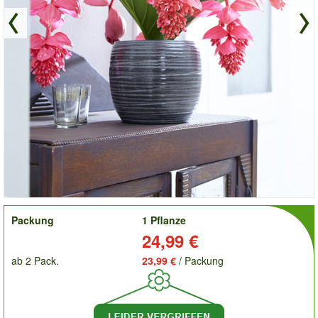
order
Packung
1 Pflanze
Preis:
24,99 €
ab 2 Pack.
23,99 €
/ Packung