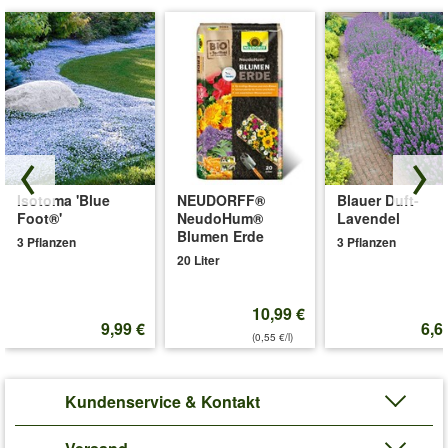
Isotoma 'Blue
NEUDORFF®
Blauer Duft-
Foot®'
NeudoHum®
Lavendel
Blumen Erde
3 Pflanzen
3 Pflanzen
20 Liter
10,99 €
9,99 €
6,6
(0,55 €/l)
Kundenservice & Kontakt