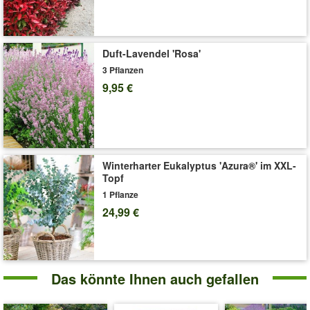
Wasserbedarf der Pflanzen ist gering bis mittel. (Magnolia
grandiflora)
Art.-Nr.:
9646
Duft-Lavendel 'Rosa'
Liefergröße:
3-Liter Containertopf
3 Pflanzen
'Immergrüne Magnolie 'Alta®''
Pflege-Tipps
9,95 €
Winterharter Eukalyptus 'Azura®' im XXL-
Topf
1 Pflanze
24,99 €
Das könnte Ihnen auch gefallen