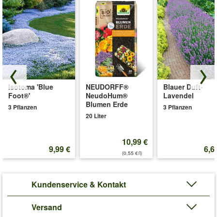
Isotoma 'Blue
NEUDORFF®
Blauer Duft-
Foot®'
NeudoHum®
Lavendel
Blumen Erde
3 Pflanzen
3 Pflanzen
20 Liter
10,99 €
9,99 €
6,6
(0,55 €/l)
Kundenservice & Kontakt
Versand