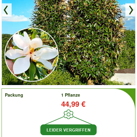
order
Packung
1 Pflanze
Preis:
44,99 €