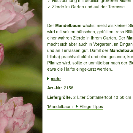
✓ Neuzüchtung mit deutlich größeren Blüten
✓ Zierde im Garten und auf der Terrasse
Der
Mandelbaum
wächst meist als kleiner S
wird mit seinen hübschen, gefüllten, rosa Blü
einer wahren Zierde in Ihrem Garten. Der
Ma
macht sich aber auch in Vorgärten, im Einga
und an Terrassen gut. Damit der
Mandelba
triloba) prachtvoll blüht und eine gesunde, k
Pflanze wird, sollte er unmittelbar nach der B
etwa die Hälfte eingekürzt werden...
mehr
Art.-Nr.:
2158
Liefergröße:
2-Liter Containertopf 40-50 cm
'Mandelbaum'
Pflege-Tipps