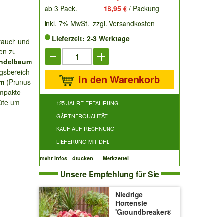
ab 3 Pack.
18,95 €
/ Packung
inkl. 7% MwSt.
zzgl. Versandkosten
Lieferzeit: 2-3 Werktage
trauch und
ten zu
ndelbaum
ngsbereich
in den Warenkorb
um
(Prunus
ompakte
lüte um
125 JAHRE ERFAHRUNG
GÄRTNERQUALITÄT
KAUF AUF RECHNUNG
LIEFERUNG MIT DHL
mehr Infos
drucken
Merkzettel
Unsere Empfehlung für Sie
Niedrige
Hortensie
'Groundbreaker®