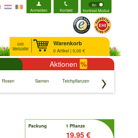
An
Anmelden
Kontakt
Kontrast-Modus
Warenkorb
zum
Merkzettel
0
Artikel | 0,00 €
Aktionen
%
Rosen
Samen
Teichpflanzen
Raritäten
S
↓
↓
↓
↓
order
Packung
1 Pflanze
Preis:
19,95 €