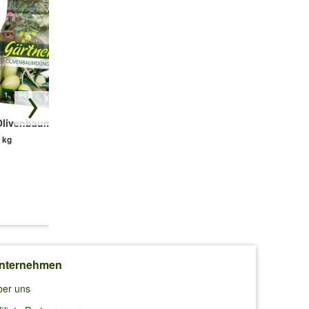
 u.es
n?
kann auch
Olivenbaumdünger
Säulen-
Gefüllte
Zierkirsche
Christrosen
 kg
'Amanogawa'
'Festival-Mix', 2er-
Set
1 Pflanze
Kinder
2 Pflanzen
statt
15,98 €
9,99 €
24,95 €
14,99 €
(9,99 €/kg)
nternehmen
ber uns