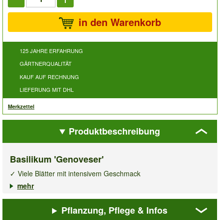
in den Warenkorb
125 JAHRE ERFAHRUNG
GÄRTNERQUALITÄT
KAUF AUF RECHNUNG
LIEFERUNG MIT DHL
Merkzettel
Produktbeschreibung
Basilikum 'Genoveser'
✓ Viele Blätter mit intensivem Geschmack
✓ Beliebtes, aromatisches Küchenkraut
mehr
✓ Zum Würzen von Salaten, Gemüse & Tomaten
Pflanzung, Pflege & Infos
Diese großblättrige, einjährige Sorte entwickelt viel Blattmasse
und ist sehr intensiv im Geschmack.
Basilikum Breitblättrig