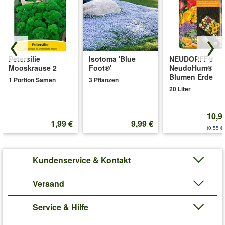
Petersilie
Isotoma 'Blue
NEUDORFF®
Mooskrause 2
Foot®'
NeudoHum®
Blumen Erde
1 Portion Samen
3 Pflanzen
20 Liter
10,9
1,99 €
9,99 €
(0,55 €/
Kundenservice & Kontakt
Versand
Service & Hilfe