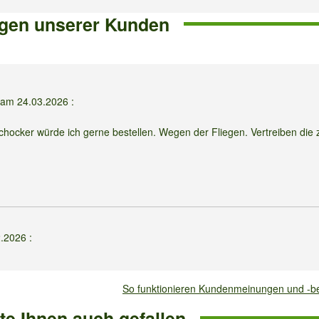
gen unserer Kunden
b am
24.03.2026
:
hocker würde ich gerne bestellen. Wegen der Fliegen. Vertreiben die 
2.2026
:
zen in meine Wohnung überbrücken. wo es noch nicht frostfrei ist.ist das
So funktionieren Kundenmeinungen und -
e Ihnen auch gefallen