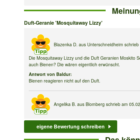
Meinun
Duft-
Duft-Geranie 'Mosquitaway Lizzy'
Geranie
'Mosquitaway
Blazenka D.
aus Unterschneidheim schrie
Lizzy'
Die Mosquitaway Lizzy und die Duft Geranien Moskito Sc
auch Bienen? Die wären eigentlich erwünscht.
Antwort von Baldur:
Bienen reagieren nicht auf den Duft.
Angelika B.
aus Blomberg schrieb am
05.0
Ich bestelle die Pflanzen im April. Ich möchte die Pflan
möglich?
eigene Bewertung schreiben
Antwort von Baldur:
Das könnt