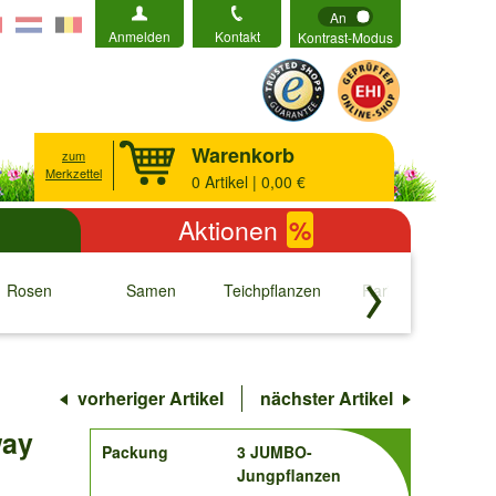
An
Anmelden
Kontakt
Kontrast-Modus
Warenkorb
zum
Merkzettel
0
Artikel | 0,00 €
Aktionen
%
Rosen
Samen
Teichpflanzen
Raritäten
S
↓
↓
↓
↓
vorheriger Artikel
nächster Artikel
way
order
Packung
3 JUMBO-
Jungpflanzen