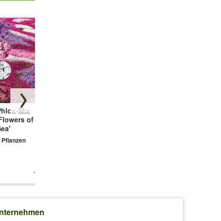
aus
att grün.
Phlox-Mix
Bodendecker-
Winterhartes
Flowers of the
Thymian
Sternmoos
ea'
3 Pflanzen
3 Pflanzen
 Pflanzen
11,99 €
9,99 €
9,99 €
rsten
nternehmen