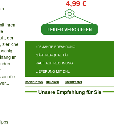
Preis:
4,99 €
en
mit ihrem
ie
ft, der
 zierliche
125 JAHRE ERFAHRUNG
uschig
GÄRTNERQUALITÄT
ckfang im
tenden
KAUF AUF RECHNUNG
y
LIEFERUNG MIT DHL
ssen die
mehr Infos
drucken
Merkzettel
er...
Unsere Empfehlung für Sie
Tipps