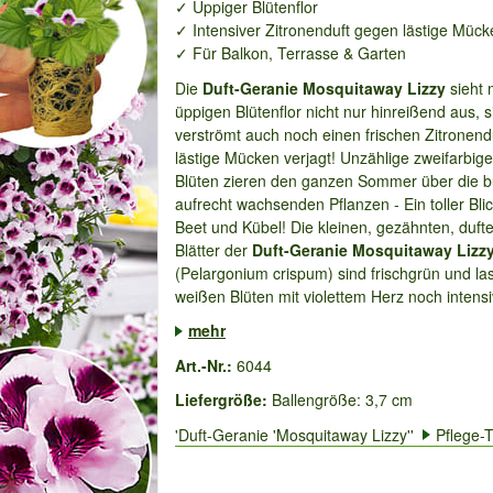
✓ Üppiger Blütenflor
✓ Intensiver Zitronenduft gegen lästige Mück
✓ Für Balkon, Terrasse & Garten
Die
Duft-Geranie Mosquitaway Lizzy
sieht 
üppigen Blütenflor nicht nur hinreißend aus, s
verströmt auch noch einen frischen Zitronendu
lästige Mücken verjagt! Unzählige zweifarbige,
Blüten zieren den ganzen Sommer über die b
aufrecht wachsenden Pflanzen - Ein toller Bli
Beet und Kübel! Die kleinen, gezähnten, duf
Blätter der
Duft-Geranie Mosquitaway Lizz
(Pelargonium crispum) sind frischgrün und la
weißen Blüten mit violettem Herz noch intensiv
mehr
Art.-Nr.:
6044
Liefergröße:
Ballengröße: 3,7 cm
'Duft-Geranie 'Mosquitaway Lizzy''
Pflege-