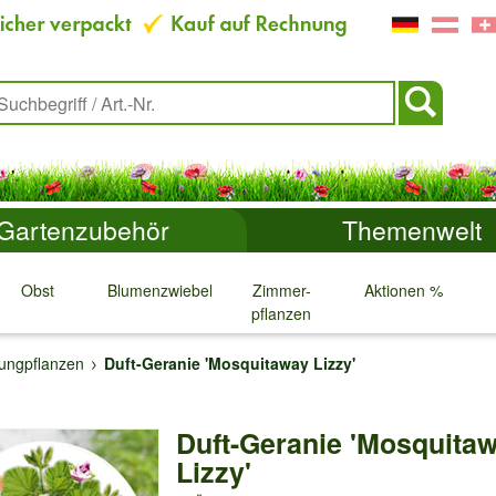
Gartenzubehör
Themenwelt
Obst
Blumenzwiebeln
Zimmer-
Aktionen %
pflanzen
↓
↓
↓
↓
Jungpflanzen
Duft-Geranie 'Mosquitaway Lizzy'
Duft-Geranie 'Mosquita
Lizzy'