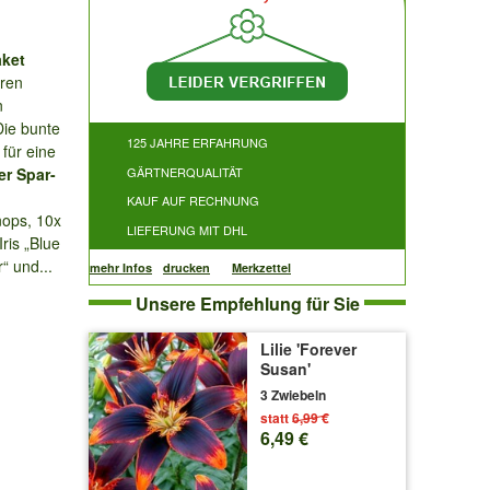
ket
hren
n
ie bunte
125 JAHRE ERFAHRUNG
für eine
r Spar-
GÄRTNERQUALITÄT
KAUF AUF RECHNUNG
nops, 10x
LIEFERUNG MIT DHL
ris „Blue
“ und...
mehr Infos
drucken
Merkzettel
Unsere Empfehlung für Sie
Lilie 'Forever
Susan'
3 Zwiebeln
statt
6,99 €
6,49 €