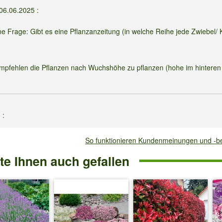
06.06.2025
:
e Frage: Gibt es eine Pflanzanzeitung (in welche Reihe jede Zwiebel/ 
d
 empfehlen die Pflanzen nach Wuchshöhe zu pflanzen (hohe im hinteren
5
:
ch jetzt (Juni 25) kaufen und anpflanzen? Wenn nein, gibt es alterna
So funktionieren Kundenmeinungen und -
e Ihnen auch gefallen
heln schrieb am
23.05.2025
: