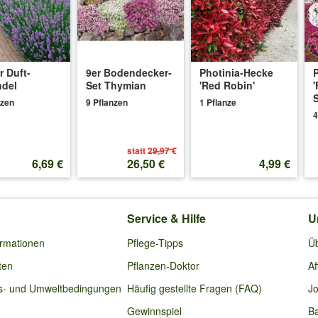
erst im nächsten Jahr stecken?
m nächsten Jahr besteht die Gefahr, dass es zu Trockenschäden kommt.
r Duft-
9er Bodendecker-
Photinia-Hecke
ndel
Set Thymian
'Red Robin'
'
S
5.2025
:
nzen
9 Pflanzen
1 Pflanze
4
pflanzen? Wie wäre denn die Anordnung der Pflanzen?
statt
29,97 €
6,69 €
26,50 €
4,99 €
en bei der Blütezeit können vorkommen. Wir empfehlen höhere Pflanze
Service & Hilfe
U
ormationen
Pflege-Tipps
Ü
ten
Pflanzen-Doktor
Af
s- und Umweltbedingungen
Häufig gestellte Fragen (FAQ)
Jo
Gewinnspiel
Ba