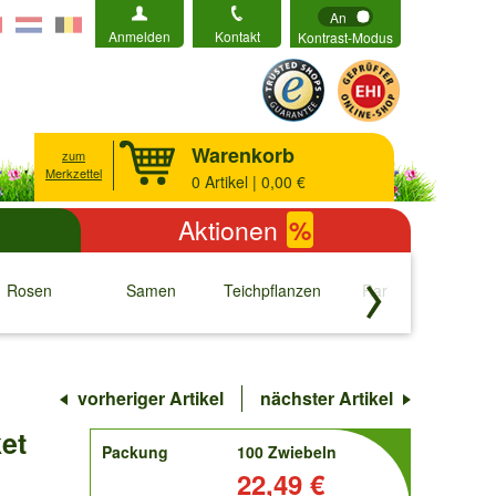
An
Anmelden
Kontakt
Kontrast-Modus
Warenkorb
zum
Merkzettel
0
Artikel | 0,00 €
Aktionen
%
Rosen
Samen
Teichpflanzen
Raritäten
S
↓
↓
↓
↓
vorheriger Artikel
nächster Artikel
et
order
Packung
100 Zwiebeln
Preis:
22,49 €