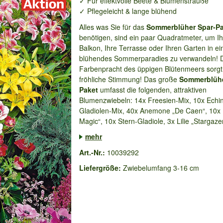
✓ Für effektvolle Beete & Blumensträuße
✓ Pflegeleicht & lange blühend
Alles was Sie für das
Sommerblüher Spar-Pa
benötigen, sind ein paar Quadratmeter, um I
Balkon, Ihre Terrasse oder Ihren Garten in ei
blühendes Sommerparadies zu verwandeln! D
Farbenpracht des üppigen Blütenmeers sorgt 
fröhliche Stimmung! Das große
Sommerblühe
Paket
umfasst die folgenden, attraktiven
Blumenzwiebeln: 14x Freesien-Mix, 10x Echi
Gladiolen-Mix, 40x Anemone „De Caen“, 10x I
Magic“, 10x Stern-Gladiole, 3x Lilie „Stargazer
mehr
Art.-Nr.:
10039292
Liefergröße:
Zwiebelumfang 3-16 cm