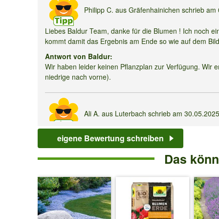
Paket
Philipp C.
aus Gräfenhainichen schrieb am
Liebes Baldur Team, danke für die Blumen ! Ich noch ein
kommt damit das Ergebnis am Ende so wie auf dem Bil
Antwort von Baldur:
Wir haben leider keinen Pflanzplan zur Verfügung. Wir
niedrige nach vorne).
Ali A.
aus Luterbach schrieb am
30.05.202
Hi Team Baldur Kann ich das Sommerblüher Spar-Paket au
eigene Bewertung schreiben
ihrem Sortiment für den Juni. Danke und Gruss Ali
Das könnt
Antwort von Baldur:
Eine Pflanzung ist noch problemlos möglich.
Anne E.
aus Osternienburger Land OT Mic