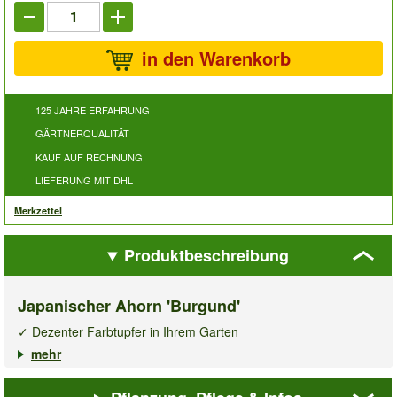
in den Warenkorb
125 JAHRE ERFAHRUNG
GÄRTNERQUALITÄT
KAUF AUF RECHNUNG
LIEFERUNG MIT DHL
Merkzettel
Produktbeschreibung
Japanischer Ahorn 'Burgund'
✓ Dezenter Farbtupfer in Ihrem Garten
✓ Winterhart & mehrjährig
mehr
✓ Ideal für Garten & Terrasse
Der
Japanische Ahorn Burgund
setzt einen dezenten