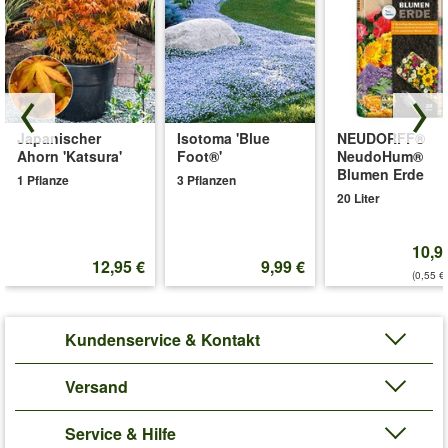
Japanischer
Isotoma 'Blue
NEUDORFF®
Ahorn 'Katsura'
Foot®'
NeudoHum®
Blumen Erde
1 Pflanze
3 Pflanzen
20 Liter
10,9
12,95 €
9,99 €
(0,55 €/
Kundenservice & Kontakt
Versand
Service & Hilfe