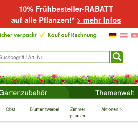
10% Frühbesteller-RABATT
auf alle Pflanzen!*
> mehr Infos
Gartenzubehör
Themenwelt
Obst
Blumenzwiebeln
Zimmer-
Aktionen %
pflanzen
↓
↓
↓
↓
n