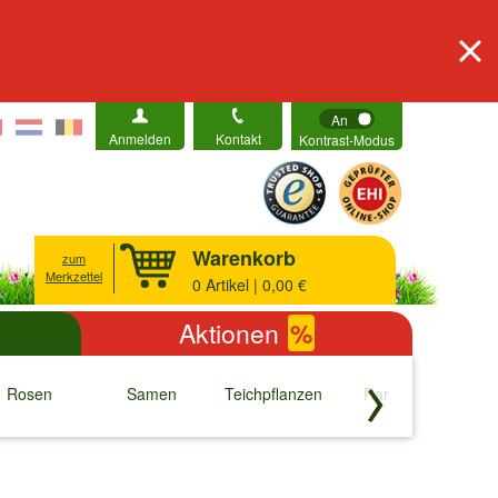
An
Anmelden
Kontakt
Kontrast-Modus
Warenkorb
zum
Merkzettel
0
Artikel | 0,00 €
Aktionen
%
Rosen
Samen
Teichpflanzen
Raritäten
S
↓
↓
↓
↓