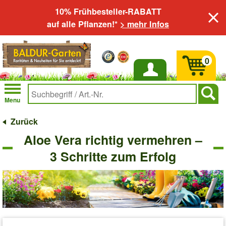
10% Frühbesteller-RABATT
auf alle Pflanzen!*
> mehr Infos
0
Anmelden
Menu
Zurück
Aloe Vera richtig vermehren –
3 Schritte zum Erfolg