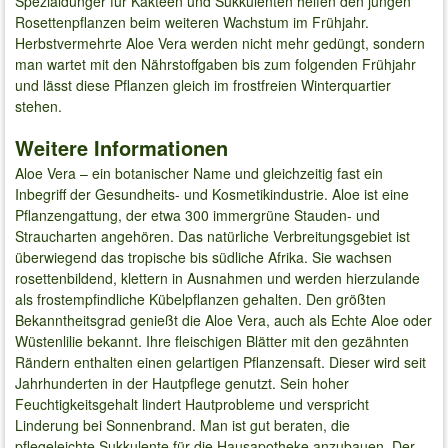
Spezialdünger für Kakteen und Sukkulenten helfen den jungen
Rosettenpflanzen beim weiteren Wachstum im Frühjahr.
Herbstvermehrte Aloe Vera werden nicht mehr gedüngt, sondern
man wartet mit den Nährstoffgaben bis zum folgenden Frühjahr
und lässt diese Pflanzen gleich im frostfreien Winterquartier
stehen.
Weitere Informationen
Aloe Vera – ein botanischer Name und gleichzeitig fast ein
Inbegriff der Gesundheits- und Kosmetikindustrie. Aloe ist eine
Pflanzengattung, der etwa 300 immergrüne Stauden- und
Straucharten angehören. Das natürliche Verbreitungsgebiet ist
überwiegend das tropische bis südliche Afrika. Sie wachsen
rosettenbildend, klettern in Ausnahmen und werden hierzulande
als frostempfindliche Kübelpflanzen gehalten. Den größten
Bekanntheitsgrad genießt die Aloe Vera, auch als Echte Aloe oder
Wüstenlilie bekannt. Ihre fleischigen Blätter mit den gezähnten
Rändern enthalten einen gelartigen Pflanzensaft. Dieser wird seit
Jahrhunderten in der Hautpflege genutzt. Sein hoher
Feuchtigkeitsgehalt lindert Hautprobleme und verspricht
Linderung bei Sonnenbrand. Man ist gut beraten, die
pflegeleichte Sukkulente für die Hausapotheke anzubauen. Der