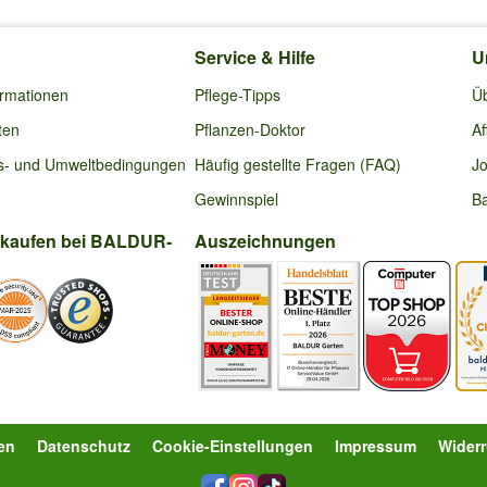
Service & Hilfe
U
ormationen
Pflege-Tipps
Ü
ten
Pflanzen-Doktor
Af
s- und Umweltbedingungen
Häufig gestellte Fragen (FAQ)
Jo
Gewinnspiel
Ba
nkaufen bei BALDUR-
Auszeichnungen
en
Datenschutz
Cookie-Einstellungen
Impressum
Wider