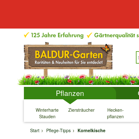
Pflanzen
Winterharte
Ziersträucher
Hecken-
Stauden
pflanzen
↓
↓
↓
↓
Start
Pflege-Tipps
Kornelkische