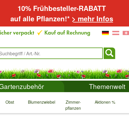
10% Frühbesteller-RABATT
auf alle Pflanzen!*
> mehr Infos
Gartenzubehör
Themenwelt
Obst
Blumenzwiebeln
Zimmer-
Aktionen %
pflanzen
↓
↓
↓
↓