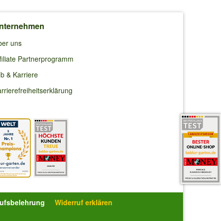
nternehmen
ber uns
filiate Partnerprogramm
b & Karriere
rrierefreiheitserklärung
rufsbelehrung
Widerruf erklären