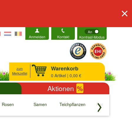
An
Anmelden
Kontakt
Kontrast-Modus
Warenkorb
zum
Merkzettel
0
Artikel | 0,00 €
Aktionen
%
Rosen
Samen
Teichpflanzen
Raritäten
S
↓
↓
↓
↓