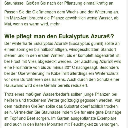
Staunässe. Gießen Sie nach der Pflanzung einmal kräftig an.
Passen Sie die Gießmengen dem Wuchs und der Witterung an.
Im März/April braucht die Pflanze gewöhnlich wenig Wasser, ab
Mai, wenn es warm wird, mehr.
Wie pflegt man den Eukalyptus Azura®?
Der winterharte Eukalyptus Azura® (Eucalyptus gunnii) sollte an
einem sonnigen bis halbschattigen, windgeschützten Standort
stehen und in den ersten Wintern, bis er komplett abgehärtet ist,
bei Frost mit Vlies abgedeckt werden. Der Züchtung Azura® wird
eine Frosthärte von bis zu minus 20° C nachgesagt. Besonders
bei der Überwinterung im Kübel hilft allerdings ein Winterschutz
vor dem Durchfrieren des Ballens. Auch durch den Schutz einer
Hauswand wird diese Gefahr bereits reduziert.
Trotz eines mäßigen Wasserbedarfs sollten junge Pflanzen bei
heißem und trockenem Wetter großzügig gegossen werden. Vor
dem nächsten Gießen sollte das Substrat oberflächlich trocken
sein. Vermeiden Sie Staunässe indem Sie für eine gute Drainage
im Topf und Beet sorgen. Im Garten ausgepflanzte Exemplare
sind auch in den kalten Monaten mit Feuchtigkeit zu versorgen,