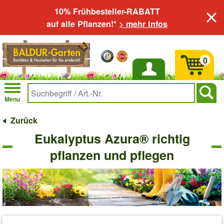
10% Frühbesteller-RABATT
auf alle Pflanzen!*
> mehr Infos
0
Anmelden
Menu
Zurück
Eukalyptus Azura® richtig
pflanzen und pflegen