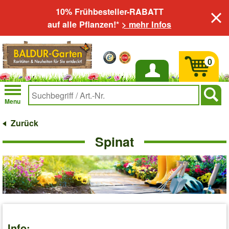
10% Frühbesteller-RABATT
auf alle Pflanzen!*
> mehr Infos
0
Anmelden
Menu
Zurück
Spinat
Info: