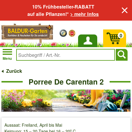
10% Frühbesteller-RABATT
auf alle Pflanzen!*
> mehr Infos
0
Anmelden
Menu
Zurück
Porree De Carentan 2
Aussaat: Freiland, April bis Mai
Keimung: 15 – 20 Tage bei 16 – 20º C