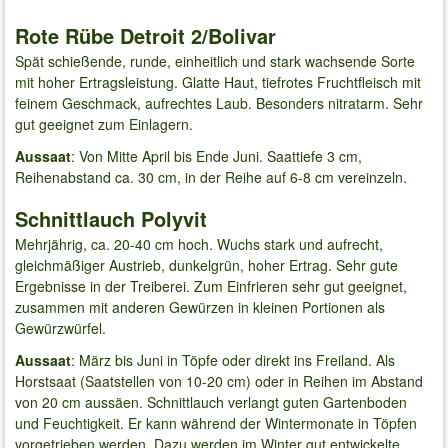
Rote Rübe Detroit 2/Bolivar
Spät schießende, runde, einheitlich und stark wachsende Sorte
mit hoher Ertragsleistung. Glatte Haut, tiefrotes Fruchtfleisch mit
feinem Geschmack, aufrechtes Laub. Besonders nitratarm. Sehr
gut geeignet zum Einlagern.
Aussaat
: Von Mitte April bis Ende Juni. Saattiefe 3 cm,
Reihenabstand ca. 30 cm, in der Reihe auf 6-8 cm vereinzeln.
Schnittlauch Polyvit
Mehrjährig, ca. 20-40 cm hoch. Wuchs stark und aufrecht,
gleichmäßiger Austrieb, dunkelgrün, hoher Ertrag. Sehr gute
Ergebnisse in der Treiberei. Zum Einfrieren sehr gut geeignet,
zusammen mit anderen Gewürzen in kleinen Portionen als
Gewürzwürfel.
Aussaat
: März bis Juni in Töpfe oder direkt ins Freiland. Als
Horstsaat (Saatstellen von 10-20 cm) oder in Reihen im Abstand
von 20 cm aussäen. Schnittlauch verlangt guten Gartenboden
und Feuchtigkeit. Er kann während der Wintermonate in Töpfen
vorgetrieben werden. Dazu werden im Winter gut entwickelte