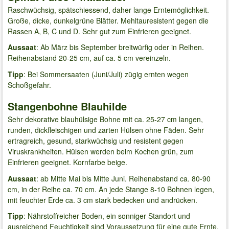
Raschwüchsig, spätschiessend, daher lange Erntemöglichkeit.
Große, dicke, dunkelgrüne Blätter. Mehltauresistent gegen die
Rassen A, B, C und D. Sehr gut zum Einfrieren geeignet.
Aussaat
: Ab März bis September breitwürfig oder in Reihen.
Reihenabstand 20-25 cm, auf ca. 5 cm vereinzeln.
Tipp
: Bei Sommersaaten (Juni/Juli) zügig ernten wegen
Schoßgefahr.
Stangenbohne Blauhilde
Sehr dekorative blauhülsige Bohne mit ca. 25-27 cm langen,
runden, dickfleischigen und zarten Hülsen ohne Fäden. Sehr
ertragreich, gesund, starkwüchsig und resistent gegen
Viruskrankheiten. Hülsen werden beim Kochen grün, zum
Einfrieren geeignet. Kornfarbe beige.
Aussaat
: ab Mitte Mai bis Mitte Juni. Reihenabstand ca. 80-90
cm, in der Reihe ca. 70 cm. An jede Stange 8-10 Bohnen legen,
mit feuchter Erde ca. 3 cm stark bedecken und andrücken.
Tipp
: Nährstoffreicher Boden, ein sonniger Standort und
ausreichend Feuchtigkeit sind Voraussetzung für eine gute Ernte.