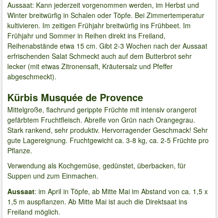
Aussaat: Kann jederzeit vorgenommen werden, im Herbst und
Winter breitwürfig in Schalen oder Töpfe. Bei Zimmertemperatur
kultivieren. Im zeitigen Frühjahr breitwürfig ins Frühbeet. Im
Frühjahr und Sommer in Reihen direkt ins Freiland,
Reihenabstände etwa 15 cm. Gibt 2-3 Wochen nach der Aussaat
erfrischenden Salat Schmeckt auch auf dem Butterbrot sehr
lecker (mit etwas Zitronensaft, Kräutersalz und Pfeffer
abgeschmeckt).
Kürbis Musquée de Provence
Mittelgroße, flachrund gerippte Früchte mit intensiv orangerot
gefärbtem Fruchtfleisch. Abreife von Grün nach Orangegrau.
Stark rankend, sehr produktiv. Hervorragender Geschmack! Sehr
gute Lagereignung. Fruchtgewicht ca. 3-8 kg, ca. 2-5 Früchte pro
Pflanze.
Verwendung als Kochgemüse, gedünstet, überbacken, für
Suppen und zum Einmachen.
Aussaat
: im April in Töpfe, ab Mitte Mai im Abstand von ca. 1,5 x
1,5 m auspflanzen. Ab Mitte Mai ist auch die Direktsaat ins
Freiland möglich.