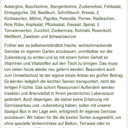
Aubergine, Buschbohne, Stangenbohne, Zuckererbse, Feldsalat,
Einlegegurke, Dill, Basilikum, Schnittlauch, Kresse, 2
Kürbissorten, Möhre, Paprika, Petersilie, Porree, Radieschen,
Rote Rübe, Kopfsalat, Pflücksalat, Eissalat, Spinat, 3
Tomatensorten, Zucchini, Zuckermais, Kohlrabi, Rosenkohl,
Weißkohl, Zwiebeln und Schwarzwurzel
Früher war es selbstverständlich frische, wohlschmeckende
Gemüse im eigenen Garten anzubauen, unmittelbar vor der
Zubereitung zu ernten und so mit einem hohen Gehalt an
Vitaminen und Vitalstoffen auf den Tisch zu bringen. Das muss
von vielen heute wieder neu gelernt werden. Besonders auch
zum Umweltschutz ist der eigene lokale Anbau ein großer Beitrag.
Es werden lediglich die leichten Samen transportiert, nicht die
fertigen Früchte. Das schont Ressourcen! Außerdem werden
Insekten und Artenvielfalt in Ihrem persönlichen Lebensraum
gefördert. Auch diejenigen, die bisher keine Erfahrung mit
Gemüseanbau und –zubereitung haben, sollen mit unserer
Saatgut-Box in der Lage sein, erfolgreich ihr eigenes Gemüse
anzubauen. Wir haben für Sie die besten Sorten ausgewählt, um
ohne spezielle Vorkenntnisse auf Balkon, Terrasse oder im