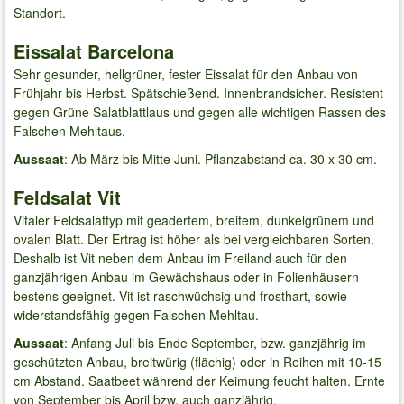
Standort.
Eissalat Barcelona
Sehr gesunder, hellgrüner, fester Eissalat für den Anbau von
Frühjahr bis Herbst. Spätschießend. Innenbrandsicher. Resistent
gegen Grüne Salatblattlaus und gegen alle wichtigen Rassen des
Falschen Mehltaus.
Aussaat
: Ab März bis Mitte Juni. Pflanzabstand ca. 30 x 30 cm.
Feldsalat Vit
Vitaler Feldsalattyp mit geadertem, breitem, dunkelgrünem und
ovalen Blatt. Der Ertrag ist höher als bei vergleichbaren Sorten.
Deshalb ist Vit neben dem Anbau im Freiland auch für den
ganzjährigen Anbau im Gewächshaus oder in Folienhäusern
bestens geeignet. Vit ist raschwüchsig und frosthart, sowie
widerstandsfähig gegen Falschen Mehltau.
Aussaat
: Anfang Juli bis Ende September, bzw. ganzjährig im
geschützten Anbau, breitwürig (flächig) oder in Reihen mit 10-15
cm Abstand. Saatbeet während der Keimung feucht halten. Ernte
von September bis April bzw. auch ganzjährig.