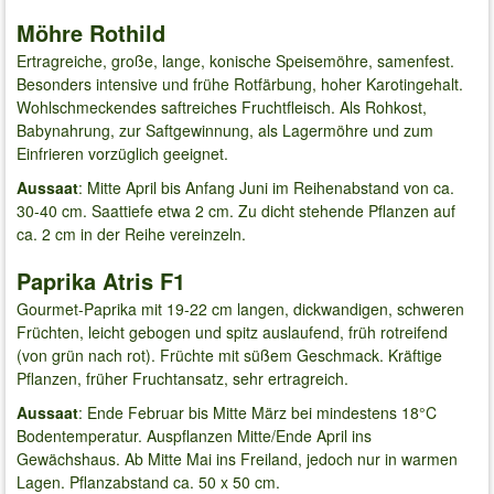
Möhre Rothild
Ertragreiche, große, lange, konische Speisemöhre, samenfest.
Besonders intensive und frühe Rotfärbung, hoher Karotingehalt.
Wohlschmeckendes saftreiches Fruchtfleisch. Als Rohkost,
Babynahrung, zur Saftgewinnung, als Lagermöhre und zum
Einfrieren vorzüglich geeignet.
Aussaat
: Mitte April bis Anfang Juni im Reihenabstand von ca.
30-40 cm. Saattiefe etwa 2 cm. Zu dicht stehende Pflanzen auf
ca. 2 cm in der Reihe vereinzeln.
Paprika Atris F1
Gourmet-Paprika mit 19-22 cm langen, dickwandigen, schweren
Früchten, leicht gebogen und spitz auslaufend, früh rotreifend
(von grün nach rot). Früchte mit süßem Geschmack. Kräftige
Pflanzen, früher Fruchtansatz, sehr ertragreich.
Aussaat
: Ende Februar bis Mitte März bei mindestens 18°C
Bodentemperatur. Auspflanzen Mitte/Ende April ins
Gewächshaus. Ab Mitte Mai ins Freiland, jedoch nur in warmen
Lagen. Pflanzabstand ca. 50 x 50 cm.