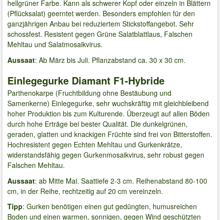
hellgrüner Farbe. Kann als schwerer Kopf oder einzeln in Blättern
(Pflücksalat) geerntet werden. Besonders empfohlen für den
ganzjährigen Anbau bei reduziertem Stickstoffangebot. Sehr
schossfest. Resistent gegen Grüne Salatblattlaus, Falschen
Mehltau und Salatmosaikvirus.
Aussaat
: Ab März bis Juli. Pflanzabstand ca. 30 x 30 cm.
Einlegegurke Diamant F1-Hybride
Parthenokarpe (Fruchtbildung ohne Bestäubung und
Samenkerne) Einlegegurke, sehr wuchskräftig mit gleichbleibend
hoher Produktion bis zum Kulturende. Überzeugt auf allen Böden
durch hohe Erträge bei bester Qualität. Die dunkelgrünen,
geraden, glatten und knackigen Früchte sind frei von Bitterstoffen.
Hochresistent gegen Echten Mehltau und Gurkenkrätze,
widerstandsfähig gegen Gurkenmosaikvirus, sehr robust gegen
Falschen Mehltau.
Aussaat
: ab Mitte Mai. Saattiefe 2-3 cm. Reihenabstand 80-100
cm, in der Reihe, rechtzeitig auf 20 cm vereinzeln.
Tipp
: Gurken benötigen einen gut gedüngten, humusreichen
Boden und einen warmen, sonnigen, gegen Wind geschützten