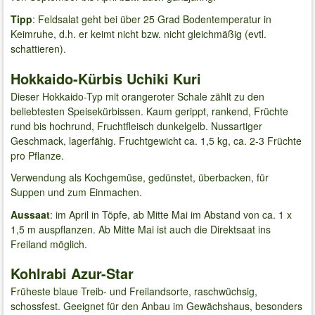
Tipp
: Feldsalat geht bei über 25 Grad Bodentemperatur in
Keimruhe, d.h. er keimt nicht bzw. nicht gleichmäßig (evtl.
schattieren).
Hokkaido-Kürbis Uchiki Kuri
Dieser Hokkaido-Typ mit orangeroter Schale zählt zu den
beliebtesten Speisekürbissen. Kaum gerippt, rankend, Früchte
rund bis hochrund, Fruchtfleisch dunkelgelb. Nussartiger
Geschmack, lagerfähig. Fruchtgewicht ca. 1,5 kg, ca. 2-3 Früchte
pro Pflanze.
Verwendung als Kochgemüse, gedünstet, überbacken, für
Suppen und zum Einmachen.
Aussaat
: im April in Töpfe, ab Mitte Mai im Abstand von ca. 1 x
1,5 m auspflanzen. Ab Mitte Mai ist auch die Direktsaat ins
Freiland möglich.
Kohlrabi Azur-Star
Früheste blaue Treib- und Freilandsorte, raschwüchsig,
schossfest. Geeignet für den Anbau im Gewächshaus, besonders