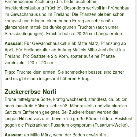
Parthenocarpe Züchtung (d.h. bildet auch ohne
Insektenbestäubung Früchte). Besonders wertvoll im Frühanbau
im Gewächshaus und im Freiland. Die Pflanzen bleiben schön
kompakt und bringen einen hohen Ertrag an sehr schön
glänzendem mittel- bis dunkelgrünen Früchten (auch unter
Stressbedingungen). Früchte bei ca. 20-25 cm Länge ernten.
Aussaat
: Für Gewächshauskultur ab Mitte März, Pflanzung ab
April. Für Freilandkultur ab Anfang Mai bis Mitte Juni direkt ins
Freiland. Pro Saatstelle 2-3 Korn, später auf eine Pflanze
vereinzeln. 120 x 120 cm
Tipp
: Früchte klein ernten. Sie schmecken besser, sind zarter
und es gibt einen insgesamt höheren Ertrag.
Zuckererbse Norli
Frühe mittelgrüne Sorte, kräftig wachsend, standfest, ca. 50 cm
hoch, bastfreie Hülsen, sehr süß. Mineralstoff- und vitaminreich.
Gut zum Einfrieren geeignet. Bei Zuckererbsen werden die
jungen Hülsen verzehrt, bevor sich große Körner bilden. Resistent
gegen die Pilzkrankheit Fusarium oxysporum (Fusarium-Welke).
Aussaat
: ab Mitte März, wenn der Boden erwärmt ist.