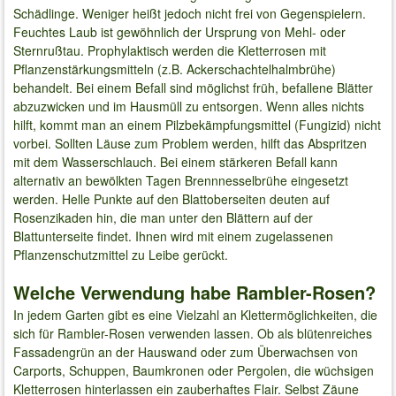
Schädlinge. Weniger heißt jedoch nicht frei von Gegenspielern.
Feuchtes Laub ist gewöhnlich der Ursprung von Mehl- oder
Sternrußtau. Prophylaktisch werden die Kletterrosen mit
Pflanzenstärkungsmitteln (z.B. Ackerschachtelhalmbrühe)
behandelt. Bei einem Befall sind möglichst früh, befallene Blätter
abzuzwicken und im Hausmüll zu entsorgen. Wenn alles nichts
hilft, kommt man an einem Pilzbekämpfungsmittel (Fungizid) nicht
vorbei. Sollten Läuse zum Problem werden, hilft das Abspritzen
mit dem Wasserschlauch. Bei einem stärkeren Befall kann
alternativ an bewölkten Tagen Brennnesselbrühe eingesetzt
werden. Helle Punkte auf den Blattoberseiten deuten auf
Rosenzikaden hin, die man unter den Blättern auf der
Blattunterseite findet. Ihnen wird mit einem zugelassenen
Pflanzenschutzmittel zu Leibe gerückt.
Welche Verwendung habe Rambler-Rosen?
In jedem Garten gibt es eine Vielzahl an Klettermöglichkeiten, die
sich für Rambler-Rosen verwenden lassen. Ob als blütenreiches
Fassadengrün an der Hauswand oder zum Überwachsen von
Carports, Schuppen, Baumkronen oder Pergolen, die wüchsigen
Kletterrosen hinterlassen ein zauberhaftes Flair. Selbst Zäune