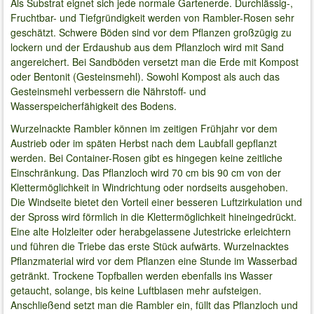
Als Substrat eignet sich jede normale Gartenerde. Durchlässig-,
Fruchtbar- und Tiefgründigkeit werden von Rambler-Rosen sehr
geschätzt. Schwere Böden sind vor dem Pflanzen großzügig zu
lockern und der Erdaushub aus dem Pflanzloch wird mit Sand
angereichert. Bei Sandböden versetzt man die Erde mit Kompost
oder Bentonit (Gesteinsmehl). Sowohl Kompost als auch das
Gesteinsmehl verbessern die Nährstoff- und
Wasserspeicherfähigkeit des Bodens.
Wurzelnackte Rambler können im zeitigen Frühjahr vor dem
Austrieb oder im späten Herbst nach dem Laubfall gepflanzt
werden. Bei Container-Rosen gibt es hingegen keine zeitliche
Einschränkung. Das Pflanzloch wird 70 cm bis 90 cm von der
Klettermöglichkeit in Windrichtung oder nordseits ausgehoben.
Die Windseite bietet den Vorteil einer besseren Luftzirkulation und
der Spross wird förmlich in die Klettermöglichkeit hineingedrückt.
Eine alte Holzleiter oder herabgelassene Jutestricke erleichtern
und führen die Triebe das erste Stück aufwärts. Wurzelnacktes
Pflanzmaterial wird vor dem Pflanzen eine Stunde im Wasserbad
getränkt. Trockene Topfballen werden ebenfalls ins Wasser
getaucht, solange, bis keine Luftblasen mehr aufsteigen.
Anschließend setzt man die Rambler ein, füllt das Pflanzloch und