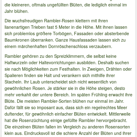
die kleineren, oftmals ungefüllten Blüten, die lediglich einmal im
Jahr blühen.
Die wuchsfreudigen Rambler-Rosen klettern mit ihren
lianenartigen Trieben fast 5 Meter in die Höhe. Mit ihnen lassen
sich problemlos größere Torbögen, Fassaden oder absterbende
Baumkronen überranken. Ganze Hausfassaden lassen sich zu
einem märchenhaften Dornröschenschloss verzaubern.
Rambler gehören zu den Spreizklimmern, die selbst keine
Haftwurzeln oder Haltevorrichtungen ausbilden. Deshalb suchen
sie nach Möglichkeiten zum Festhalten. In Zweigen, Drähten oder
Spalieren finden sie Halt und verankern sich mithilfe ihrer
Stacheln. Ihr Laub unterscheidet sich nicht wesentlich von
gewöhnlichen Rosen. Je stärker sie in die Höhe steigen, desto
mehr verkahlt der untere Bereich. Im späten Frühling erwacht ihre
Blüte. Die meisten Rambler-Sorten blühen nur einmal im Jahr.
Dafür fällt sie so imposant aus, dass sich ein regelrechtes Meer
duftender, für gewöhnlich einfacher Blüten entwickelt. Mittlerweile
hat die Rosenzüchtung einige gefüllte Rambler hervorgebracht.
Die einzelnen Blüten fallen im Vergleich zu anderen Rosensorten
klein aus. Eindrucksvoll ist die schiere Anzahl der Blüten und ihrer