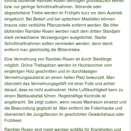
Einmal blühende Rambler-Rosen benötigen grundsätzlich keinen
bzw. nur geringe Schnittmaßnahmen. Störende oder
abgestorbene Triebe werden im Frühjahr kurz vor dem Austrieb
eingekürzt. Bei Bedarf und bei optischem Missfallen können
braune oder verblühte Pflanzenteile entfernt werden. Bei öfter
blühenden Rambler-Rosen werden nach dem dritten Standjahr
stark verwachsene Verzweigungen ausgelichtet. Starke
Schnittmaßnahmen sollten vermieden werden, denn damit
entfernt man gleichzeitig die Blütentriebe.
Eine Vermehrung von Rambler-Rosen ist durch Stecklinge
möglich. Grüne Triebspitzen werden im Hochsommer vom
einjährigen Holz geschnitten und im durchlässigen
Vermehrungssubstrat an einem hellen Platz bewurzelt. Man
überzieht das Vermehrungsgefäß mit einer Folie und achtet
darauf, dass es nicht austrocknet. Hohe Luftfeuchtigkeit kann zu
einem Blattlausbefall führen. Regelmäßige Kontrolle ist
angebracht. Sie zeigt zudem, wenn neues Wachstum einsetzt und
die Bewurzelung geglückt ist. Man entfernt die Folienhaube und
überwintert die Jungpflanzen im geschützten Gewächshaus oder
Frühbeet.
Rambler-Rosen sind meist weniger anfällig für Krankheiten und