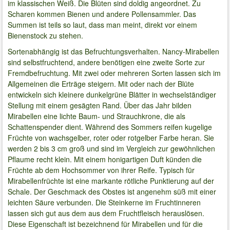
im klassischen Weiß. Die Blüten sind doldig angeordnet. Zu
Scharen kommen Bienen und andere Pollensammler. Das
Summen ist teils so laut, dass man meint, direkt vor einem
Bienenstock zu stehen.
Sortenabhängig ist das Befruchtungsverhalten. Nancy-Mirabellen
sind selbstfruchtend, andere benötigen eine zweite Sorte zur
Fremdbefruchtung. Mit zwei oder mehreren Sorten lassen sich im
Allgemeinen die Erträge steigern. Mit oder nach der Blüte
entwickeln sich kleinere dunkelgrüne Blätter in wechselständiger
Stellung mit einem gesägten Rand. Über das Jahr bilden
Mirabellen eine lichte Baum- und Strauchkrone, die als
Schattenspender dient. Während des Sommers reifen kugelige
Früchte von wachsgelber, roter oder rotgelber Farbe heran. Sie
werden 2 bis 3 cm groß und sind im Vergleich zur gewöhnlichen
Pflaume recht klein. Mit einem honigartigen Duft künden die
Früchte ab dem Hochsommer von ihrer Reife. Typisch für
Mirabellenfrüchte ist eine markante rötliche Punktierung auf der
Schale. Der Geschmack des Obstes ist angenehm süß mit einer
leichten Säure verbunden. Die Steinkerne im Fruchtinneren
lassen sich gut aus dem aus dem Fruchtfleisch herauslösen.
Diese Eigenschaft ist bezeichnend für Mirabellen und für die