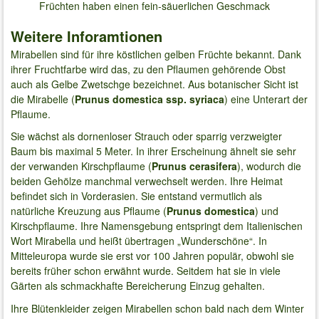
Früchten haben einen fein-säuerlichen Geschmack
Weitere Inforamtionen
Mirabellen sind für ihre köstlichen gelben Früchte bekannt. Dank
ihrer Fruchtfarbe wird das, zu den Pflaumen gehörende Obst
auch als Gelbe Zwetschge bezeichnet. Aus botanischer Sicht ist
die Mirabelle (
Prunus domestica ssp. syriaca
) eine Unterart der
Pflaume.
Sie wächst als dornenloser Strauch oder sparrig verzweigter
Baum bis maximal 5 Meter. In ihrer Erscheinung ähnelt sie sehr
der verwanden Kirschpflaume (
Prunus cerasifera
), wodurch die
beiden Gehölze manchmal verwechselt werden. Ihre Heimat
befindet sich in Vorderasien. Sie entstand vermutlich als
natürliche Kreuzung aus Pflaume (
Prunus domestica
) und
Kirschpflaume. Ihre Namensgebung entspringt dem Italienischen
Wort Mirabella und heißt übertragen „Wunderschöne“. In
Mitteleuropa wurde sie erst vor 100 Jahren populär, obwohl sie
bereits früher schon erwähnt wurde. Seitdem hat sie in viele
Gärten als schmackhafte Bereicherung Einzug gehalten.
Ihre Blütenkleider zeigen Mirabellen schon bald nach dem Winter