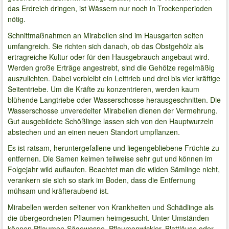
das Erdreich dringen, ist Wässern nur noch in Trockenperioden
nötig.
Schnittmaßnahmen an Mirabellen sind im Hausgarten selten
umfangreich. Sie richten sich danach, ob das Obstgehölz als
ertragreiche Kultur oder für den Hausgebrauch angebaut wird.
Werden große Erträge angestrebt, sind die Gehölze regelmäßig
auszulichten. Dabei verbleibt ein Leittrieb und drei bis vier kräftige
Seitentriebe. Um die Kräfte zu konzentrieren, werden kaum
blühende Langtriebe oder Wasserschosse herausgeschnitten. Die
Wasserschosse unveredelter Mirabellen dienen der Vermehrung.
Gut ausgebildete Schößlinge lassen sich von den Hauptwurzeln
abstechen und an einen neuen Standort umpflanzen.
Es ist ratsam, heruntergefallene und liegengebliebene Früchte zu
entfernen. Die Samen keimen teilweise sehr gut und können im
Folgejahr wild auflaufen. Beachtet man die wilden Sämlinge nicht,
verankern sie sich so stark im Boden, dass die Entfernung
mühsam und kräfteraubend ist.
Mirabellen werden seltener von Krankheiten und Schädlinge als
die übergeordneten Pflaumen heimgesucht. Unter Umständen
können Pflaumen-Sägewespe, Pflaumenwickler, Blattläuse oder