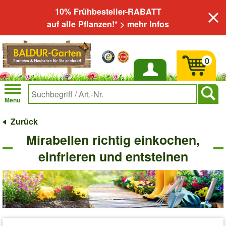
10% Frühbesteller-RABATT
auf alle Pflanzen!*
> mehr Infos
0
Anmelden
Menu
Zurück
Mirabellen richtig einkochen,
einfrieren und entsteinen