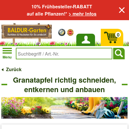
10% Frühbesteller-RABATT
auf alle Pflanzen!*
> mehr Infos
0
Anmelden
Menu
Zurück
Granatapfel richtig schneiden,
entkernen und anbauen