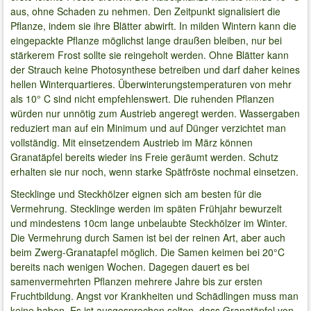
aus, ohne Schaden zu nehmen. Den Zeitpunkt signalisiert die
Pflanze, indem sie ihre Blätter abwirft. In milden Wintern kann die
eingepackte Pflanze möglichst lange draußen bleiben, nur bei
stärkerem Frost sollte sie reingeholt werden. Ohne Blätter kann
der Strauch keine Photosynthese betreiben und darf daher keines
hellen Winterquartieres. Überwinterungstemperaturen von mehr
als 10° C sind nicht empfehlenswert. Die ruhenden Pflanzen
würden nur unnötig zum Austrieb angeregt werden. Wassergaben
reduziert man auf ein Minimum und auf Dünger verzichtet man
vollständig. Mit einsetzendem Austrieb im März können
Granatäpfel bereits wieder ins Freie geräumt werden. Schutz
erhalten sie nur noch, wenn starke Spätfröste nochmal einsetzen.
Stecklinge und Steckhölzer eignen sich am besten für die
Vermehrung. Stecklinge werden im späten Frühjahr bewurzelt
und mindestens 10cm lange unbelaubte Steckhölzer im Winter.
Die Vermehrung durch Samen ist bei der reinen Art, aber auch
beim Zwerg-Granatapfel möglich. Die Samen keimen bei 20°C
bereits nach wenigen Wochen. Dagegen dauert es bei
samenvermehrten Pflanzen mehrere Jahre bis zur ersten
Fruchtbildung. Angst vor Krankheiten und Schädlingen muss man
keine haben. Es ist ausgesprochen selten, dass Granatäpfel von