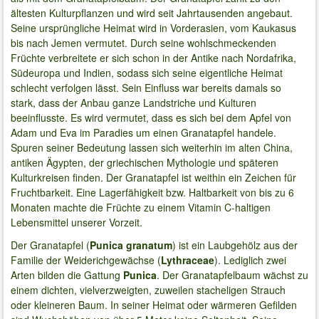
ältesten Kulturpflanzen und wird seit Jahrtausenden angebaut.
Seine ursprüngliche Heimat wird in Vorderasien, vom Kaukasus
bis nach Jemen vermutet. Durch seine wohlschmeckenden
Früchte verbreitete er sich schon in der Antike nach Nordafrika,
Südeuropa und Indien, sodass sich seine eigentliche Heimat
schlecht verfolgen lässt. Sein Einfluss war bereits damals so
stark, dass der Anbau ganze Landstriche und Kulturen
beeinflusste. Es wird vermutet, dass es sich bei dem Apfel von
Adam und Eva im Paradies um einen Granatapfel handele.
Spuren seiner Bedeutung lassen sich weiterhin im alten China,
antiken Ägypten, der griechischen Mythologie und späteren
Kulturkreisen finden. Der Granatapfel ist weithin ein Zeichen für
Fruchtbarkeit. Eine Lagerfähigkeit bzw. Haltbarkeit von bis zu 6
Monaten machte die Früchte zu einem Vitamin C-haltigen
Lebensmittel unserer Vorzeit.
Der Granatapfel (
Punica granatum
) ist ein Laubgehölz aus der
Familie der Weiderichgewächse (
Lythraceae
). Lediglich zwei
Arten bilden die Gattung
Punica
. Der Granatapfelbaum wächst zu
einem dichten, vielverzweigten, zuweilen stacheligen Strauch
oder kleineren Baum. In seiner Heimat oder wärmeren Gefilden