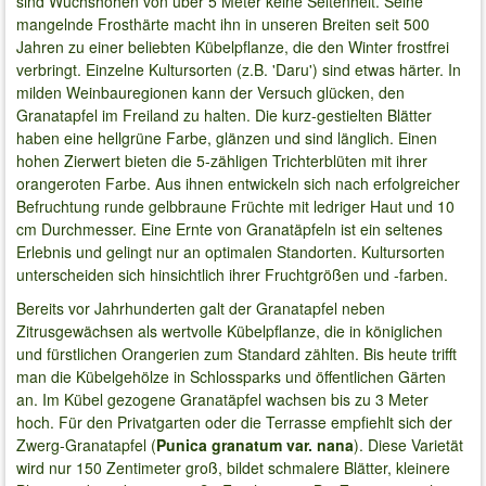
sind Wuchshöhen von über 5 Meter keine Seltenheit. Seine
mangelnde Frosthärte macht ihn in unseren Breiten seit 500
Jahren zu einer beliebten Kübelpflanze, die den Winter frostfrei
verbringt. Einzelne Kultursorten (z.B. 'Daru') sind etwas härter. In
milden Weinbauregionen kann der Versuch glücken, den
Granatapfel im Freiland zu halten. Die kurz-gestielten Blätter
haben eine hellgrüne Farbe, glänzen und sind länglich. Einen
hohen Zierwert bieten die 5-zähligen Trichterblüten mit ihrer
orangeroten Farbe. Aus ihnen entwickeln sich nach erfolgreicher
Befruchtung runde gelbbraune Früchte mit ledriger Haut und 10
cm Durchmesser. Eine Ernte von Granatäpfeln ist ein seltenes
Erlebnis und gelingt nur an optimalen Standorten. Kultursorten
unterscheiden sich hinsichtlich ihrer Fruchtgrößen und -farben.
Bereits vor Jahrhunderten galt der Granatapfel neben
Zitrusgewächsen als wertvolle Kübelpflanze, die in königlichen
und fürstlichen Orangerien zum Standard zählten. Bis heute trifft
man die Kübelgehölze in Schlossparks und öffentlichen Gärten
an. Im Kübel gezogene Granatäpfel wachsen bis zu 3 Meter
hoch. Für den Privatgarten oder die Terrasse empfiehlt sich der
Zwerg-Granatapfel (
Punica granatum var. nana
). Diese Varietät
wird nur 150 Zentimeter groß, bildet schmalere Blätter, kleinere