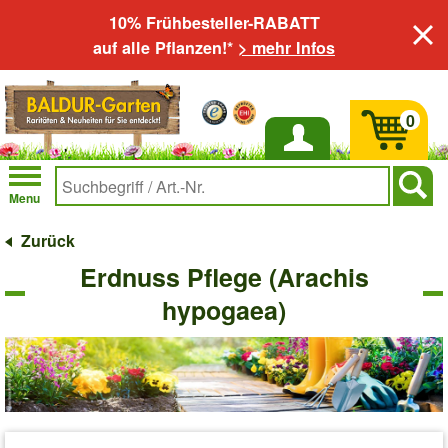
10% Frühbesteller-RABATT
auf alle Pflanzen!*
> mehr Infos
0
Anmelden
Menu
Zurück
Erdnuss Pflege (Arachis
hypogaea)