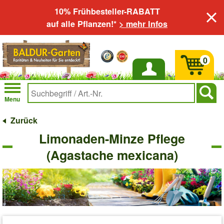
10% Frühbesteller-RABATT
auf alle Pflanzen!*
> mehr Infos
0
Anmelden
Menu
Zurück
Limonaden-Minze Pflege
(Agastache mexicana)