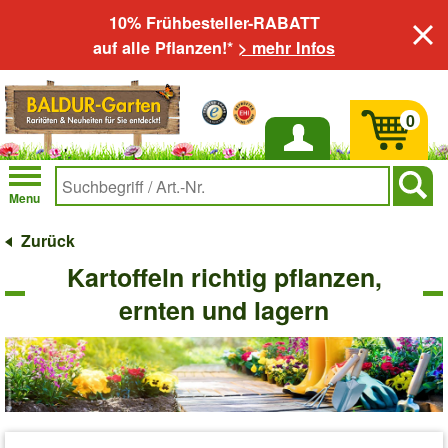
10% Frühbesteller-RABATT
auf alle Pflanzen!*
> mehr Infos
0
Anmelden
Menu
Zurück
Kartoffeln richtig pflanzen,
ernten und lagern