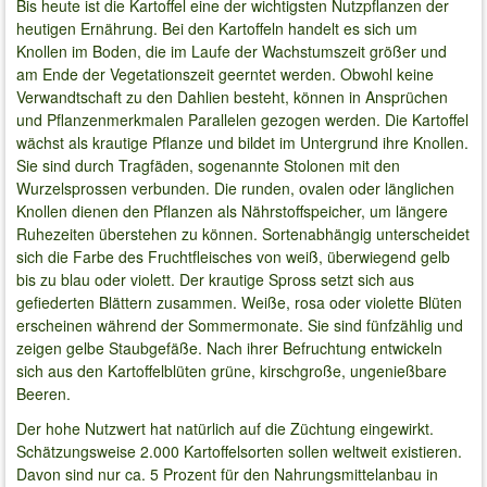
Bis heute ist die Kartoffel eine der wichtigsten Nutzpflanzen der
heutigen Ernährung. Bei den Kartoffeln handelt es sich um
Knollen im Boden, die im Laufe der Wachstumszeit größer und
am Ende der Vegetationszeit geerntet werden. Obwohl keine
Verwandtschaft zu den Dahlien besteht, können in Ansprüchen
und Pflanzenmerkmalen Parallelen gezogen werden. Die Kartoffel
wächst als krautige Pflanze und bildet im Untergrund ihre Knollen.
Sie sind durch Tragfäden, sogenannte Stolonen mit den
Wurzelsprossen verbunden. Die runden, ovalen oder länglichen
Knollen dienen den Pflanzen als Nährstoffspeicher, um längere
Ruhezeiten überstehen zu können. Sortenabhängig unterscheidet
sich die Farbe des Fruchtfleisches von weiß, überwiegend gelb
bis zu blau oder violett. Der krautige Spross setzt sich aus
gefiederten Blättern zusammen. Weiße, rosa oder violette Blüten
erscheinen während der Sommermonate. Sie sind fünfzählig und
zeigen gelbe Staubgefäße. Nach ihrer Befruchtung entwickeln
sich aus den Kartoffelblüten grüne, kirschgroße, ungenießbare
Beeren.
Der hohe Nutzwert hat natürlich auf die Züchtung eingewirkt.
Schätzungsweise 2.000 Kartoffelsorten sollen weltweit existieren.
Davon sind nur ca. 5 Prozent für den Nahrungsmittelanbau in