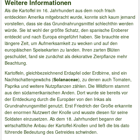
Weitere Informationen
Als die Kartoffel im 16. Jahrhundert aus dem noch frisch
entdeckten Amerika mitgebracht wurde, konnte sich kaum jemand
vorstellen, dass sie das Grundnahrungsmittel schlechthin werden
würde. Sie ist wohl der größte Schatz, den spanische Eroberer
entdeckt und nach Europa eingeführt haben. Sie brauchte eine
längere Zeit, um Aufmerksamkeit zu wecken und auf den
europäischen Speisekarten zu landen. Ihren zarten Blüten
geschuldet, fand sie zunächst als dekorative Zierpflanze mehr
Beachtung.
Kartoffeln, gleichbezeichnend Erdapfel oder Erdbirne, sind ein
Nachtschattengewächs (
Solanaceae
), zu denen auch Tomaten,
Paprika und weitere Nutzpflanzen zählen. Die Wildform stammt
aus den südamerikanischen Anden. Dort wurde sie bereits vor
der Entdeckung durch die Europäer von den Inkas als
Grundnahrungsmittel genutzt. Erst Friedrich der Große erkannte
den enormen Nutzwert der Knolle und wusste diesen für seine
Soldaten einzusetzen. Ab dem 18. Jahrhundert begann der
wirtschaftliche Anbau der Kartoffel-Knollen und ließ die bis dato
führende Bedeutung des Getreides schwinden.