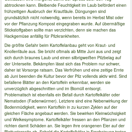
abtrocknen kann. Bleibende Feuchtigkeit im Laub befördert einen
frühzeitigen Ausbruch der Krautfäule. Düngungen sind
grundsätzlich nicht notwendig, wenn bereits im Herbst Mist oder
vor der Pflanzung Kompost eingegraben wurde. Auf übermäßige
Stickstoffgaben sollte man verzichten, denn sie machen das
Hackgemüse anfällig für Pilzkrankheiten.
Die größte Gefahr beim Kartoffelanbau geht von Kraut- und
Knollenfäule aus. Sie bricht oftmals ab Mitte Juni aus und zeigt
sich durch braunes Laub und einen silbrigweißen Pilzbelag auf
der Unterseite. Bekämpfen lässt sich das Problem nur schwer,
daher ist Vorsorge ratsam. Das Verfrühen und eine zeitige Ernte
ab Juni beenden die Kultur bevor der Pilz vollends aktiv wird. Sind
befallene Blätter an den Kartoffeln erkennbar, werden sie
unverzüglich abgeschnitten und im Biomüll entsorgt.
Problematisch ist ebenfalls ein Befall durch Kartoffelkäfer oder
Nematoden (Fadenwürmer). Letztere sind eine Nebenwirkung der
Bodenmüdigkeit, wenn Kartoffeln in zu kurzen Zyklen auf der
gleichen Fläche angebaut werden. Sie bewirken Kleinwüchsigkeit
und Welkesymptome. Kartoffelkäfer fressen an den Pflanzen und
richten damit Schäden an. Sie legen ihre orangenen Eier auf der
Blattunterseite ab. Sobald die Kartoffelkäfer in Erscheinung treten,