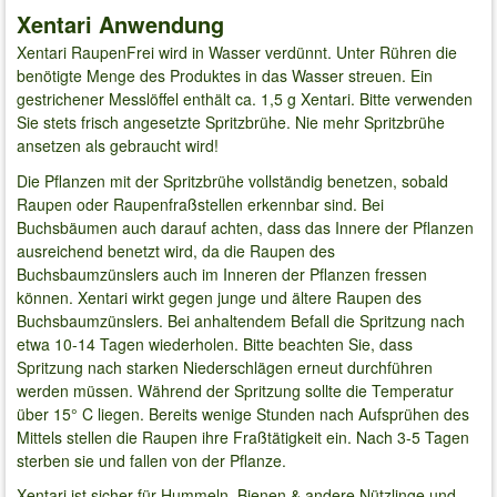
Xentari Anwendung
Xentari RaupenFrei wird in Wasser verdünnt. Unter Rühren die
benötigte Menge des Produktes in das Wasser streuen. Ein
gestrichener Messlöffel enthält ca. 1,5 g Xentari. Bitte verwenden
Sie stets frisch angesetzte Spritzbrühe. Nie mehr Spritzbrühe
ansetzen als gebraucht wird!
Die Pflanzen mit der Spritzbrühe vollständig benetzen, sobald
Raupen oder Raupenfraßstellen erkennbar sind. Bei
Buchsbäumen auch darauf achten, dass das Innere der Pflanzen
ausreichend benetzt wird, da die Raupen des
Buchsbaumzünslers auch im Inneren der Pflanzen fressen
können. Xentari wirkt gegen junge und ältere Raupen des
Buchsbaumzünslers. Bei anhaltendem Befall die Spritzung nach
etwa 10-14 Tagen wiederholen. Bitte beachten Sie, dass
Spritzung nach starken Niederschlägen erneut durchführen
werden müssen. Während der Spritzung sollte die Temperatur
über 15° C liegen. Bereits wenige Stunden nach Aufsprühen des
Mittels stellen die Raupen ihre Fraßtätigkeit ein. Nach 3-5 Tagen
sterben sie und fallen von der Pflanze.
Xentari ist sicher für Hummeln, Bienen & andere Nützlinge und