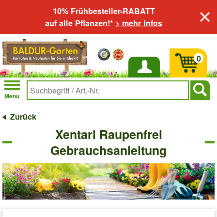
10% Frühbesteller-RABATT
auf alle Pflanzen!*
> mehr Infos
0
Anmelden
Menu
Zurück
Xentari Raupenfrei
Gebrauchsanleitung