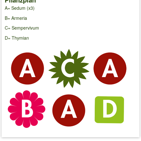
A= Sedum (x3)
B= Armeria
C= Sempervivum
D= Thymian