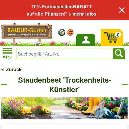
10% Frühbesteller-RABATT
auf alle Pflanzen!*
> mehr Infos
0
Anmelden
Menu
Zurück
Staudenbeet 'Trockenheits-
Künstler'