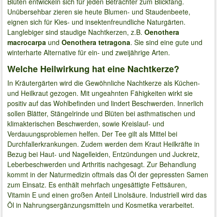
Blüten entwickeln sich für jeden Betrachter zum Blickfang.
Unübersehbar zieren sie heute Blumen- und Staudenbeete,
eignen sich für Kies- und insektenfreundliche Naturgärten.
Langlebiger sind staudige Nachtkerzen, z.B.
Oenothera
macrocarpa
und
Oenothera tetragona
. Sie sind eine gute und
winterharte Alternative für ein- und zweijährige Arten.
Welche Heilwirkung hat eine Nachtkerze?
In Kräutergärten wird die Gewöhnliche Nachtkerze als Küchen-
und Heilkraut gezogen. Mit ungeahnten Fähigkeiten wirkt sie
positiv auf das Wohlbefinden und lindert Beschwerden. Innerlich
sollen Blätter, Stängelrinde und Blüten bei asthmatischen und
klimakterischen Beschwerden, sowie Kreislauf- und
Verdauungsproblemen helfen. Der Tee gilt als Mittel bei
Durchfallerkrankungen. Zudem werden dem Kraut Heilkräfte in
Bezug bei Haut- und Nagelleiden, Entzündungen und Juckreiz,
Leberbeschwerden und Arthritis nachgesagt. Zur Behandlung
kommt in der Naturmedizin oftmals das Öl der gepressten Samen
zum Einsatz. Es enthält mehrfach ungesättigte Fettsäuren,
Vitamin E und einen großen Anteil Linolsäure. Industriell wird das
Öl in Nahrungsergänzungsmitteln und Kosmetika verarbeitet.