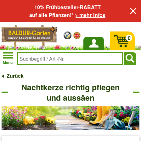
10% Frühbesteller-RABATT
auf alle Pflanzen!*
> mehr Infos
0
Anmelden
Menu
Zurück
Nachtkerze richtig pflegen
und aussäen