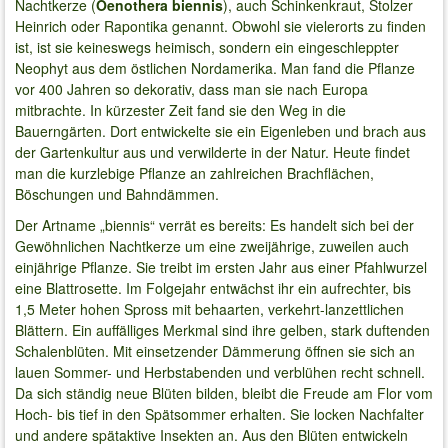
Nachtkerze (
Oenothera biennis
), auch Schinkenkraut, Stolzer
Heinrich oder Rapontika genannt. Obwohl sie vielerorts zu finden
ist, ist sie keineswegs heimisch, sondern ein eingeschleppter
Neophyt aus dem östlichen Nordamerika. Man fand die Pflanze
vor 400 Jahren so dekorativ, dass man sie nach Europa
mitbrachte. In kürzester Zeit fand sie den Weg in die
Bauerngärten. Dort entwickelte sie ein Eigenleben und brach aus
der Gartenkultur aus und verwilderte in der Natur. Heute findet
man die kurzlebige Pflanze an zahlreichen Brachflächen,
Böschungen und Bahndämmen.
Der Artname „biennis“ verrät es bereits: Es handelt sich bei der
Gewöhnlichen Nachtkerze um eine zweijährige, zuweilen auch
einjährige Pflanze. Sie treibt im ersten Jahr aus einer Pfahlwurzel
eine Blattrosette. Im Folgejahr entwächst ihr ein aufrechter, bis
1,5 Meter hohen Spross mit behaarten, verkehrt-lanzettlichen
Blättern. Ein auffälliges Merkmal sind ihre gelben, stark duftenden
Schalenblüten. Mit einsetzender Dämmerung öffnen sie sich an
lauen Sommer- und Herbstabenden und verblühen recht schnell.
Da sich ständig neue Blüten bilden, bleibt die Freude am Flor vom
Hoch- bis tief in den Spätsommer erhalten. Sie locken Nachfalter
und andere spätaktive Insekten an. Aus den Blüten entwickeln