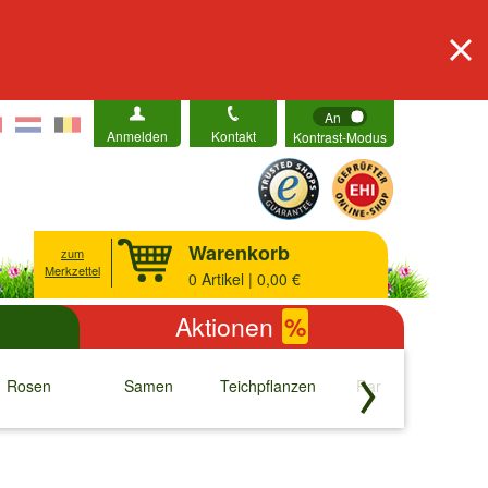
An
Anmelden
Kontakt
Kontrast-Modus
Warenkorb
zum
Merkzettel
0
Artikel | 0,00 €
Aktionen
%
Rosen
Samen
Teichpflanzen
Raritäten
S
↓
↓
↓
↓