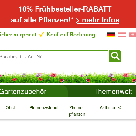
10% Frühbesteller-RABATT
auf alle Pflanzen!*
> mehr Infos
Gartenzubehör
Themenwelt
Obst
Blumenzwiebeln
Zimmer-
Aktionen %
pflanzen
↓
↓
↓
↓