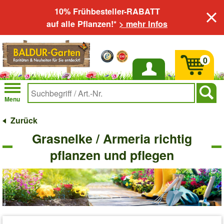
10% Frühbesteller-RABATT
auf alle Pflanzen!*
> mehr Infos
0
Anmelden
Menu
Zurück
Grasnelke / Armeria richtig
pflanzen und pflegen