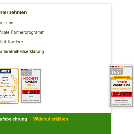
nternehmen
ber uns
filiate Partnerprogramm
b & Karriere
rrierefreiheitserklärung
rufsbelehrung
Widerruf erklären