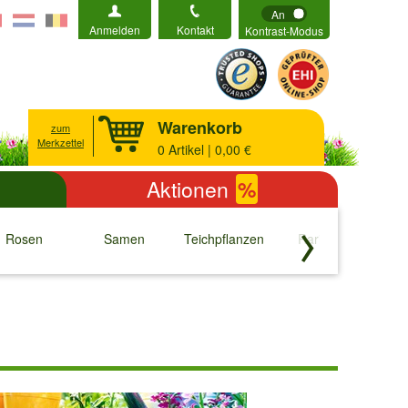
An
Anmelden
Kontakt
Kontrast-Modus
Warenkorb
zum
Merkzettel
0
Artikel | 0,00 €
Aktionen
%
Rosen
Samen
Teichpflanzen
Raritäten
S
↓
↓
↓
↓