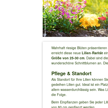
Wahrhaft riesige Blüten präsentieren
erreicht diese neue
Lilien
-
Rarität
ei
Größe von 25-30 cm
. Dabei sind di
wunderschöne Schnittblumen an. Di
Pflege & Standort
Als Standort für Ihre Lilien können 
gedeihen Lilien gut. Ideal ist ein Pl
allem wasserdurchlässig sein. Was L
die Folge.
Beim Einpflanzen geben Sie jeder Lili
von 80 cm gepflanzt werden.