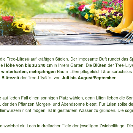
 die Tree-Lilies® auf kräftigen Stielen. Der imposante Duft rundet das 
ne
Höhe von bis zu 240 cm
in Ihrem Garten. Die
Blüten
der Tree-Lily
e
winterharten, mehrjährigen
Baum-Lilien pflegeleicht & anspruchslos 
e
Blütezeit
der Tree-Lily® ist von
Juli bis August/September.
Sie auf jeden Fall einen sonnigen Platz wählen, denn Lilien lieben die 
atz, der den Pflanzen Morgen- und Abendsonne bietet. Für Lilien sollte d
ilienwurzeln nicht mögen, ist in gestautem Wasser zu gründen. Die sog
enzwiebel ein Loch in dreifacher Tiefe der jeweiligen Zwiebellänge. Die