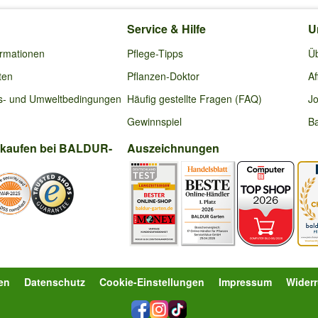
Service & Hilfe
U
ormationen
Pflege-Tipps
Ü
ten
Pflanzen-Doktor
Af
s- und Umweltbedingungen
Häufig gestellte Fragen (FAQ)
Jo
Gewinnspiel
Ba
nkaufen bei BALDUR-
Auszeichnungen
en
Datenschutz
Cookie-Einstellungen
Impressum
Wider