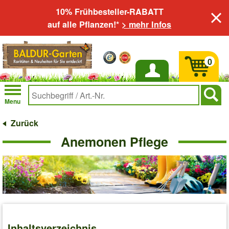
10% Frühbesteller-RABATT
auf alle Pflanzen!*
> mehr Infos
0
Anmelden
Menu
Zurück
Anemonen Pflege
Inhaltsverzeichnis