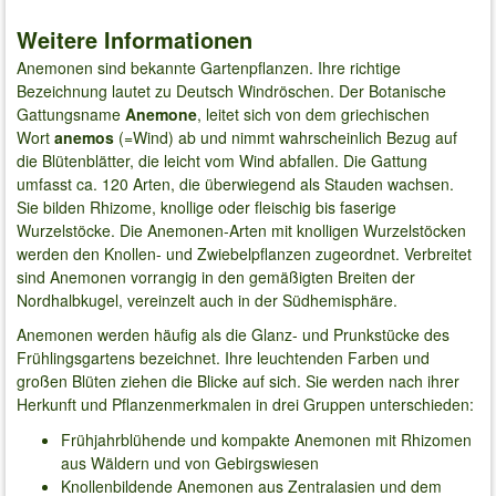
Weitere Informationen
Anemonen sind bekannte Gartenpflanzen. Ihre richtige
Bezeichnung lautet zu Deutsch Windröschen. Der Botanische
Gattungsname
Anemone
, leitet sich von dem griechischen
Wort
anemos
(=Wind) ab und nimmt wahrscheinlich Bezug auf
die Blütenblätter, die leicht vom Wind abfallen. Die Gattung
umfasst ca. 120 Arten, die überwiegend als Stauden wachsen.
Sie bilden Rhizome, knollige oder fleischig bis faserige
Wurzelstöcke. Die Anemonen-Arten mit knolligen Wurzelstöcken
werden den Knollen- und Zwiebelpflanzen zugeordnet. Verbreitet
sind Anemonen vorrangig in den gemäßigten Breiten der
Nordhalbkugel, vereinzelt auch in der Südhemisphäre.
Anemonen werden häufig als die Glanz- und Prunkstücke des
Frühlingsgartens bezeichnet. Ihre leuchtenden Farben und
großen Blüten ziehen die Blicke auf sich. Sie werden nach ihrer
Herkunft und Pflanzenmerkmalen in drei Gruppen unterschieden:
Frühjahrblühende und kompakte Anemonen mit Rhizomen
aus Wäldern und von Gebirgswiesen
Knollenbildende Anemonen aus Zentralasien und dem