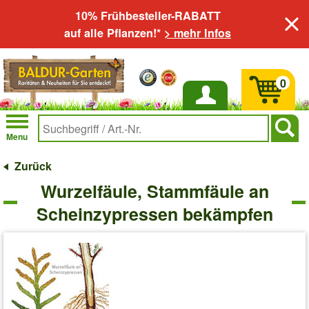
10% Frühbesteller-RABATT
auf alle Pflanzen!*
> mehr Infos
0
Anmelden
Menu
Zurück
Wurzelfäule, Stammfäule an
Scheinzypressen bekämpfen