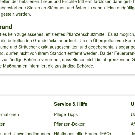
ellen der befallenen Triebe und Früchte tritt erst farbloser, dann gelb
d abgestorbene Stellen an Stämmen und Ästen zu sehen. Eine endgült
estellt werden.
rand
s kein zugelassenes, effizientes Pflanzenschutzmittel. Es ist möglich
die betreffenden Grundstücke anordnet. Um ein Übergreifen von Feue
ume und Sträucher exakt ausgeschnitten und gegebenenfalls sogar ger
sind, dürfen nicht von ihrem Standort entfernt werden. Da der Feuerbra
ie zuständige Behörde verordnet, dass Bienen nicht im abgrenzenden Ge
re Maßnahmen informiert die zuständige Behörde.
Service & Hilfe
U
ormationen
Pflege-Tipps
Ü
ten
Pflanzen-Doktor
Af
s- und Umweltbedingungen
Häufig gestellte Fragen (FAQ)
Jo