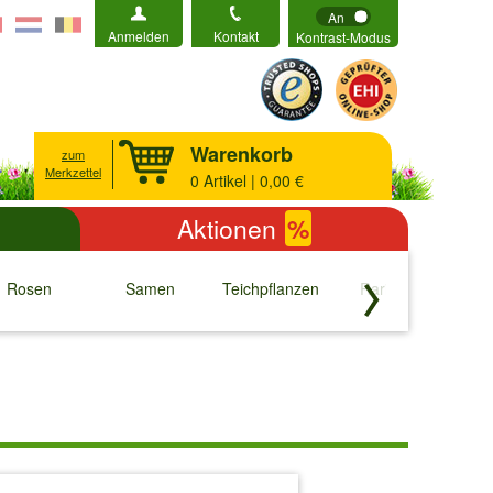
An
Anmelden
Kontakt
Kontrast-Modus
Warenkorb
zum
Merkzettel
0
Artikel | 0,00 €
Aktionen
%
Rosen
Samen
Teichpflanzen
Raritäten
S
↓
↓
↓
↓