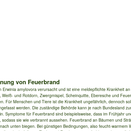
nnung von Feuerbrand
 Erwinia amylovora verursacht und ist eine meldepflichte Krankheit an
te, Weiß- und Rotdorn, Zwergmispel, Scheinquitte, Eberesche und Feue
en. Für Menschen und Tiere ist die Krankheit ungefährlich, dennoch so
gefasst werden. Die zuständige Behörde kann je nach Bundesland zum
in. Symptome für Feuerbrand sind beispielsweise, dass im Frühjahr u
en, sodass sie wie verbrannt aussehen. Feuerbrand an Bäumen und St
n nach unten biegen. Bei günstigen Bedingungen, also feucht-warmem W