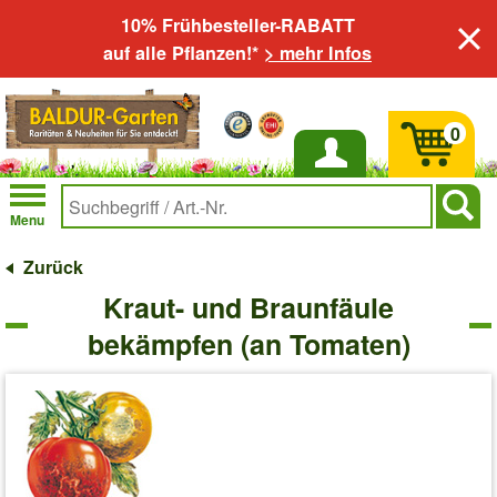
10% Frühbesteller-RABATT
auf alle Pflanzen!*
> mehr Infos
0
Anmelden
Menu
Zurück
Kraut- und Braunfäule
bekämpfen (an Tomaten)