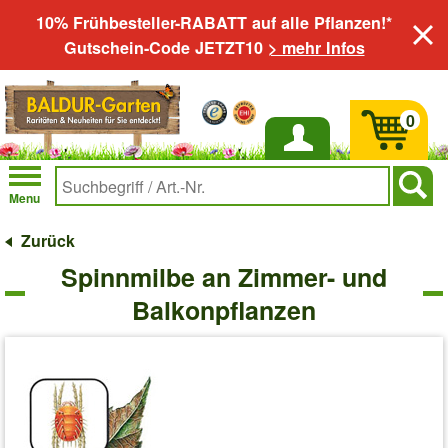
10% Frühbesteller-RABATT auf alle Pflanzen!*
Gutschein-Code JETZT10
> mehr Infos
0
Anmelden
Menu
Zurück
Spinnmilbe an Zimmer- und
Balkonpflanzen