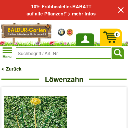
10% Frühbesteller-RABATT
auf alle Pflanzen!*
> mehr Infos
0
Anmelden
Menu
Zurück
Löwenzahn