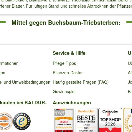
ner Blätter. Für luftigen Stand und schnelles Abtrocknen der Pflanze
Mittel gegen Buchsbaum-Triebsterben:
Service & Hilfe
U
ormationen
Pflege-Tipps
Ü
ten
Pflanzen-Doktor
Af
s- und Umweltbedingungen
Häufig gestellte Fragen (FAQ)
Jo
Gewinnspiel
Ba
nkaufen bei BALDUR-
Auszeichnungen