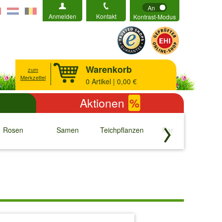
An
Anmelden
Kontakt
Kontrast-Modus
Warenkorb
zum
Merkzettel
0
Artikel | 0,00 €
Aktionen
%
Rosen
Samen
Teichpflanzen
Raritäten
S
↓
↓
↓
↓