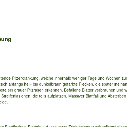
bung
retende Pilzerkrankung, welche innerhalb weniger Tage und Wochen zur
 sich anfangs hell- bis dunkelbraun gefärbte Flecken, die später ineina
rseite ein grauer Pilzrasen erkennen. Befallene Blätter verbräunen un
 Streifenläsionen, die teils aufplatzen. Massiver Blattfall und Absterbe
olge.
e Blattflecken, Blattabwurf, schwarze Triebläsionen) schnellstmöglich