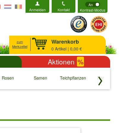
An
Anmelden
Kontakt
Kontrast-Modus
Warenkorb
zum
Merkzettel
0
Artikel | 0,00 €
Aktionen
%
Rosen
Samen
Teichpflanzen
Raritäten
S
↓
↓
↓
↓