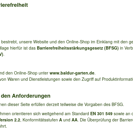
ierefreiheit
estrebt, unsere Website und den Online-Shop im Einklang mit den ge
dlage hierfür ist das
Barrierefreiheitsstärkungsgesetz (BFSG)
in Verb
V)
.
 und den Online-Shop unter
www.baldur-garten.de
.
 von Waren und Dienstleistungen sowie den Zugriff auf Produktinformat
t den Anforderungen
nen dieser Seite erfüllen derzeit teilweise die Vorgaben des BFSG.
hmen orientieren sich weitgehend am Standard
EN 301 549
sowie an d
ersion 2.2
, Konformitätsstufen
A
und
AA
. Die Überprüfung der Barrier
hrt.