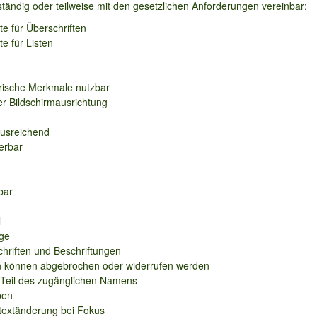
lständig oder teilweise mit den gesetzlichen Anforderungen vereinbar:
e für Überschriften
e für Listen
rische Merkmale nutzbar
r Bildschirmausrichtung
ausreichend
erbar
bar
l
ege
chriften und Beschriftungen
n können abgebrochen oder widerrufen werden
g Teil des zugänglichen Namens
ben
ntextänderung bei Fokus