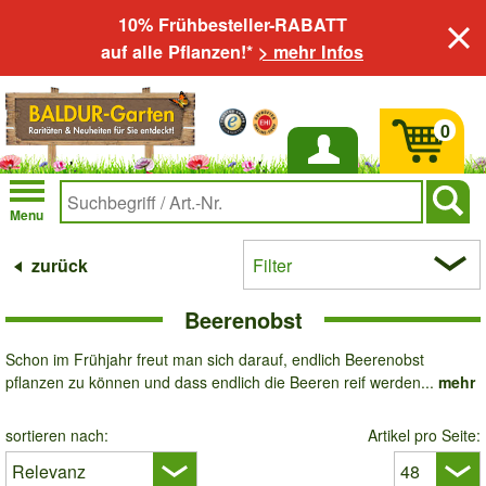
10% Frühbesteller-RABATT
auf alle Pflanzen!*
> mehr Infos
0
Anmelden
Menu
zurück
Filter
Beerenobst
Schon im Frühjahr freut man sich darauf, endlich Beerenobst
pflanzen zu können und dass endlich die Beeren reif werden...
mehr
sortieren nach:
Artikel pro Seite: