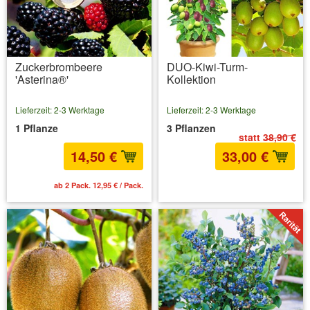
Zuckerbrombeere
DUO-Kiwi-Turm-
'Asterina®'
Kollektion
Lieferzeit: 2-3 Werktage
Lieferzeit: 2-3 Werktage
1 Pflanze
3 Pflanzen
statt
38,90 €
14,50 €
33,00 €
ab 2 Pack. 12,95 € / Pack.
inkl. MwSt.
zzgl. Versandkosten