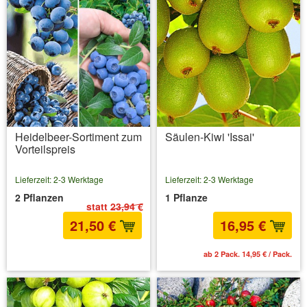
Heidelbeer-Sortiment zum
Säulen-Kiwi 'Issai'
Vorteilspreis
Lieferzeit: 2-3 Werktage
Lieferzeit: 2-3 Werktage
2 Pflanzen
1 Pflanze
statt
23,94 €
21,50 €
16,95 €
inkl. MwSt.
zzgl. Versandkosten
ab 2 Pack. 14,95 € / Pack.