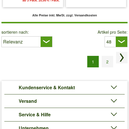
ab 3 Pack. 20,95 € / Pack.
inkl. MwSt.
zzgl. Versandkosten
Alle Preise inkl. MwSt.
zzgl. Versandkosten
sortieren nach:
Artikel pro Seite:
Näc
1
2
Kundenservice & Kontakt
Versand
Service & Hilfe
Unternehmen