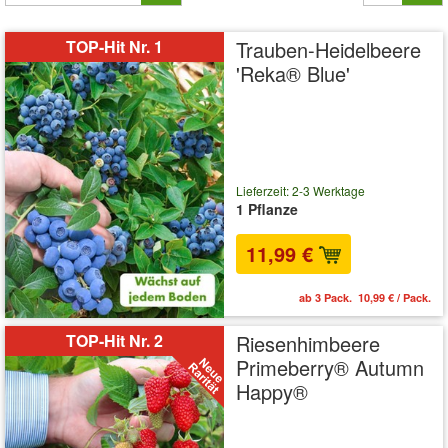
TOP-Hit Nr. 1
Trauben-Heidelbeere
'Reka® Blue'
Lieferzeit: 2-3 Werktage
1 Pflanze
11,99 €
ab 3 Pack. 10,99 € / Pack.
TOP-Hit Nr. 2
Riesenhimbeere
Primeberry® Autumn
Happy®