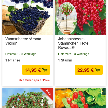
Vitaminbeere 'Aronia
Johannisbeere-
Viking'
Stämmchen 'Rote
Rovada®'
Lieferzeit: 2-3 Werktage
Lieferzeit: 2-3 Werktage
1 Pflanze
1 Stamm
14,95 €
22,95 €
ab 3 Pack. 12,95 € / Pack.
inkl. MwSt.
zzgl. Versandkosten