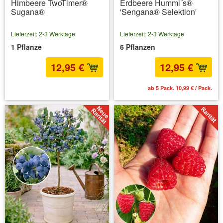
Himbeere TwoTimer®
Erdbeere Hummi´s®
Sugana®
'Sengana® Selektion'
Lieferzeit: 2-3 Werktage
Lieferzeit: 2-3 Werktage
1 Pflanze
6 Pflanzen
12,95 €
12,95 €
inkl. MwSt.
zzgl. Versandkosten
ab 5 Pack. 10,99 € / Pack.