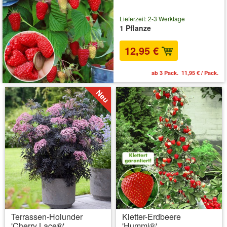
Lieferzeit: 2-3 Werktage
1 Pflanze
12,95 €
ab 3 Pack. 11,95 € / Pack.
Terrassen-Holunder
Kletter-Erdbeere
'Cherry Lace®'
'Hummi®'