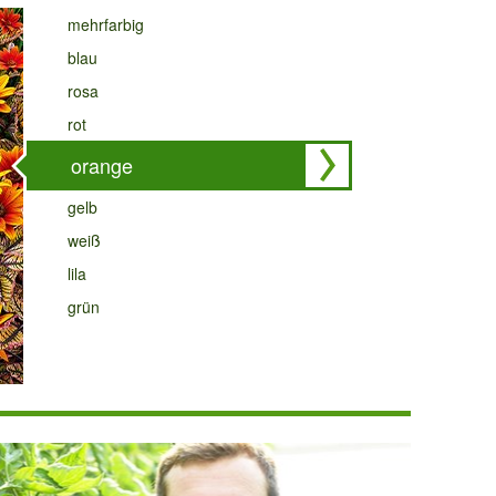
mehrfarbig
blau
rosa
rot
orange
gelb
weiß
lila
grün