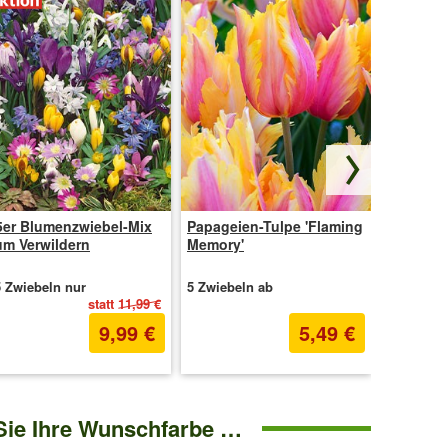
5er Blumenzwiebel-Mix
Papageien-Tulpe 'Flaming
Schneeba
um Verwildern
Memory'
'Annabel
5 Zwiebeln nur
5 Zwiebeln ab
1 Pflanze
statt
11,99 €
9,99 €
5,49 €
Sie Ihre Wunschfarbe …