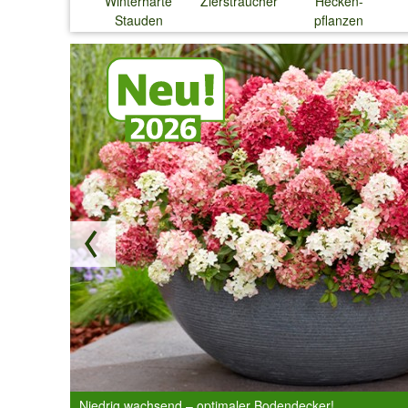
Winterharte
Ziersträucher
Hecken-
Stauden
pflanzen
↓
↓
↓
↓
Niedrig wachsend – optimaler Bodendecker!