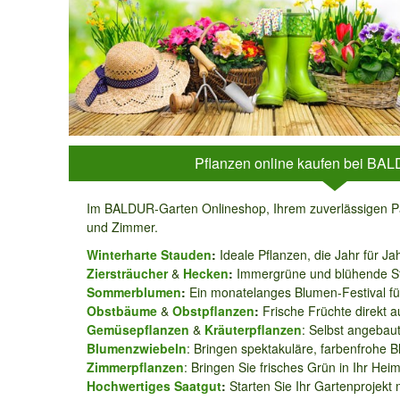
Pflanzen online kaufen bei BA
Im BALDUR-Garten Onlineshop, Ihrem zuverlässigen Par
und Zimmer.
Winterharte Stauden
:
Ideale Pflanzen, die Jahr für J
Ziersträucher
&
Hecken
:
Immergrüne und blühende Strä
Sommerblumen
:
Ein monatelanges Blumen-Festival fü
Obstbäume
&
Obstpflanzen
:
Frische Früchte direkt 
Gemüsepflanzen
&
Kräuterpflanzen
: Selbst angebau
Blumenzwiebeln
: Bringen spektakuläre, farbenfrohe B
Zimmerpflanzen
: Bringen Sie frisches Grün in Ihr He
Hochwertiges Saatgut
:
Starten Sie Ihr Gartenprojekt