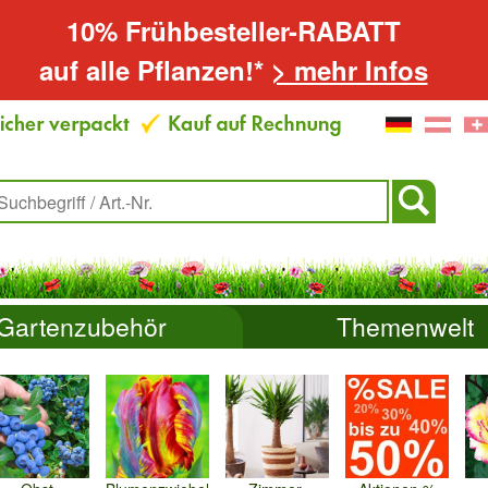
10% Frühbesteller-RABATT
auf alle Pflanzen!*
> mehr Infos
Gartenzubehör
Themenwelt