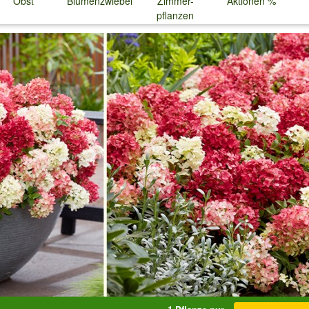
Obst
Blumenzwiebeln
Zimmer-
Aktionen %
pflanzen
↓
↓
↓
↓