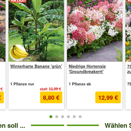
Winterharte Banane 'grün'
Niedrige Hortensie
7
'Groundbreaker®'
z
1 Pflanze nur
1 Pflanze ab
7
 €
statt
10,99 €
€
8,80 €
12,99 €
 soll ...
Wählen 