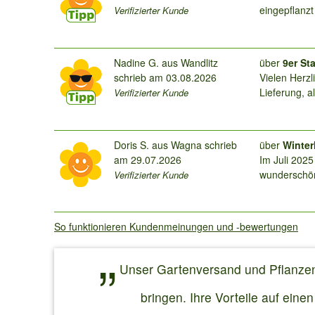
eingepflanzt
Verifizierter Kunde
Tip,Tägliches Gießen morgens 
Grüße PS,gerne hät ich ein Bild hinzugefügt geht aber leider
nicht,schade
Nadine G.
aus Wandlitz
über 
9er St
schrieb am
03.08.2026
Vielen Herzl
Lieferung, a
Verifizierter Kunde
Pflanzübersi
nur einer W
gewachsen.
Doris S.
aus Wagna schrieb
über 
Winter
am
29.07.2026
Im Juli 2025
wunderschön
Verifizierter Kunde
diesmal sog
schöner Blic
So funktionieren Kundenmeinungen und -bewertungen
Unser Gartenversand und Pflanzenv
bringen. Ihre Vorteile auf eine