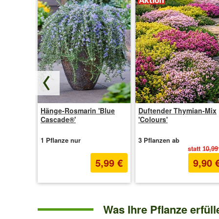
 Pearl'
Hänge-Rosmarin 'Blue
Duftender Thymian-Mix
Cascade®'
'Colours'
1 Pflanze nur
3 Pflanzen ab
statt
10,99
5,95 €
5,99 €
9,90 
Was Ihre Pflanze erfüllen