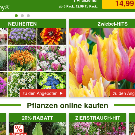
1 Pflanze nur
14,99
by®'
ab 5 Pack. 12,99 € / Pack.
NEUHEITEN
Zwiebel-HITS
zu den Angeboten
zu den Ang
Pflanzen online kaufen
20% RABATT
ZIERSTRAUCH-HIT
Produktvorschlag
Produktvorschlag
Pr