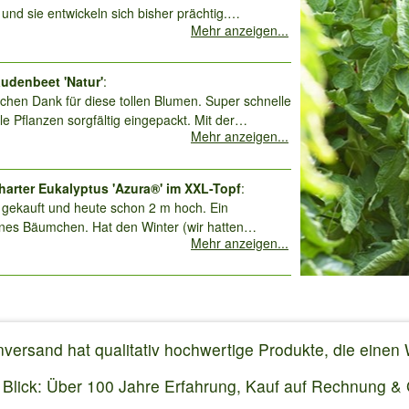
 und sie entwickeln sich bisher prächtig.
Mehr anzeigen...
und abends sind ein Muß
.
audenbeet 'Natur'
:
ichen Dank für diese tollen Blumen. Super schnelle
lle Pflanzen sorgfältig eingepackt. Mit der
Mehr anzeigen...
cht ruck zuck in die Hochbeete eingepflanzt. Nach
oche sind die Pflanzen sogar schon etwas
harter Eukalyptus 'Azura®' im XXL-Topf
:
 gekauft und heute schon 2 m hoch. Ein
es Bäumchen. Hat den Winter (wir hatten
Mehr anzeigen...
ar 1 Woche -20 Grad) gut überstanden. Ein
kfang für den Garten.
ersand hat qualitativ hochwertige Produkte, die einen 
n Blick: Über 100 Jahre Erfahrung, Kauf auf Rechnung & G